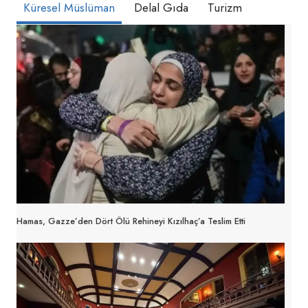
Küresel Müslüman
Delal Gıda
Turizm
Hamas, Gazze’den Dört Ölü Rehineyi Kızılhaç’a Teslim Etti