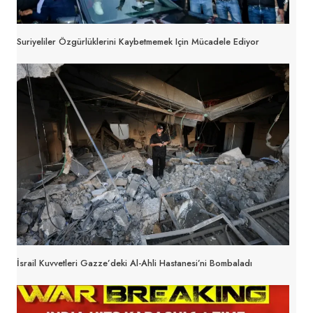
Suriyeliler Özgürlüklerini Kaybetmemek Için Mücadele Ediyor
İsrail Kuvvetleri Gazze’deki Al-Ahli Hastanesi’ni Bombaladı