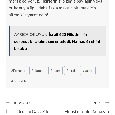
merak ediyoruz. Fikirlerinizi bizimle paylaşın veya
bu konuyla ilgili daha fazla makale okumak için
sitemizi ziyaret edin!
AYRICA OKUYUN
İsrail 620 Filistinlinin
serbest bırakılmasını erteledi; Hamas 6 rehini
bıraktı
Post
#
Fermanı
#
Hamas
#
idam
#
İsrail
#
saldırı
Tags:
#
Tutsaklar
Yazı
PREVIOUS
NEXT
Gezinmesi
İsrail Ordusu Gazze’de
Houston’daki Ramazan