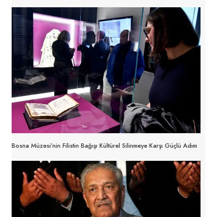
Bosna Müzesi’nin Filistin Bağışı Kültürel Silinmeye Karşı Güçlü Adım