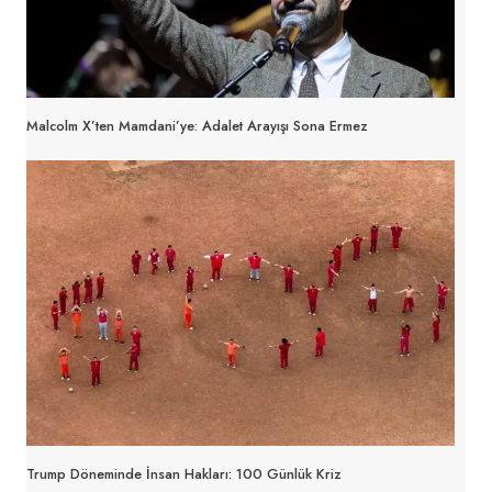
Malcolm X’ten Mamdani’ye: Adalet Arayışı Sona Ermez
Trump Döneminde İnsan Hakları: 100 Günlük Kriz