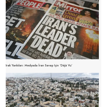
Irak Yankıları: Medyada İran Savaşı Için ‘Déjà Vu’