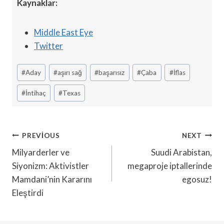
Kaynaklar:
Middle East Eye
Twitter
Post
#
Aday
#
aşırı sağ
#
başarısız
#
Çaba
#
İflas
Tags:
#
İntihaç
#
Texas
Yazı
PREVIOUS
NEXT
Gezinmesi
Milyarderler ve
Suudi Arabistan,
Siyonizm: Aktivistler
megaproje iptallerinde
Mamdani’nin Kararını
egosuz!
Eleştirdi