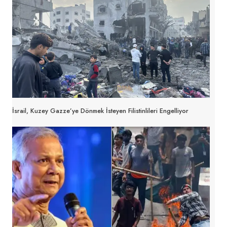
İsrail, Kuzey Gazze’ye Dönmek İsteyen Filistinlileri Engelliyor