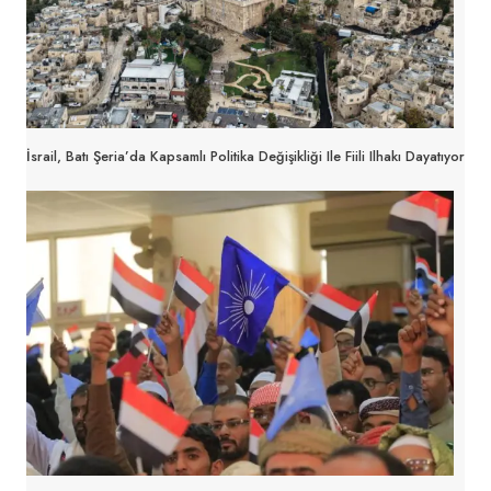
İsrail, Batı Şeria’da Kapsamlı Politika Değişikliği Ile Fiili Ilhakı Dayatıyor