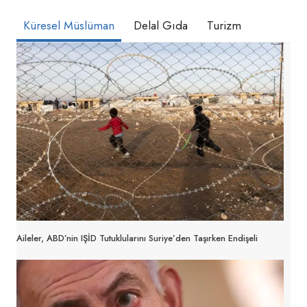
Küresel Müslüman
Delal Gıda
Turizm
Aileler, ABD’nin IŞİD Tutuklularını Suriye’den Taşırken Endişeli