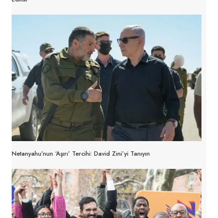
Netanyahu’nun ‘aşırı’ Tercihi: David Zini’yi Tanıyın