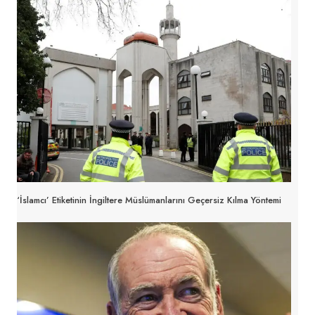
‘İslamcı’ Etiketinin İngiltere Müslümanlarını Geçersiz Kılma Yöntemi