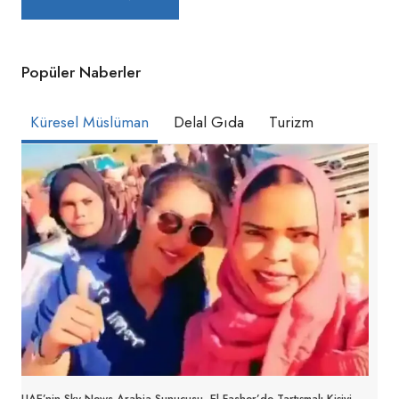
Popüler Naberler
Küresel Müslüman
Delal Gıda
Turizm
UAE’nin Sky News Arabia Sunucusu, El-Fasher’de Tartışmalı Kişiyi