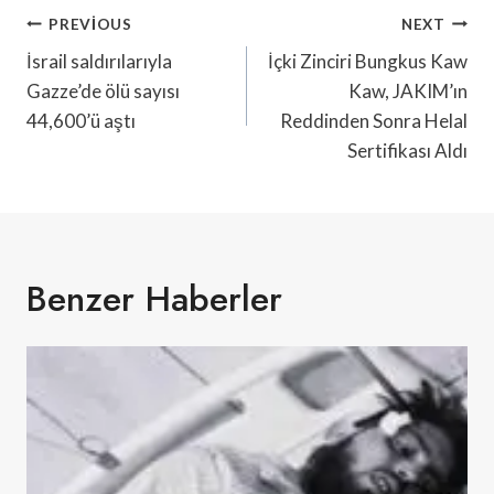
Yazı
PREVIOUS
NEXT
Gezinmesi
İsrail saldırılarıyla
İçki Zinciri Bungkus Kaw
Gazze’de ölü sayısı
Kaw, JAKIM’ın
44,600’ü aştı
Reddinden Sonra Helal
Sertifikası Aldı
Benzer Haberler