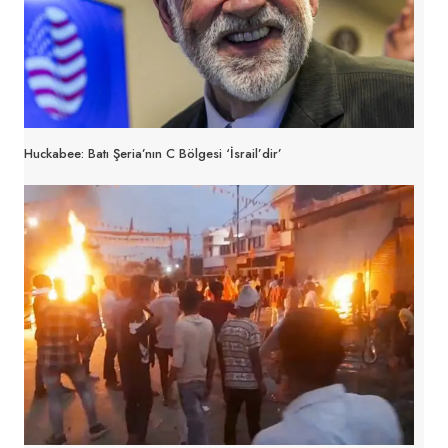
Huckabee: Batı Şeria’nın C Bölgesi ‘İsrail’dir’