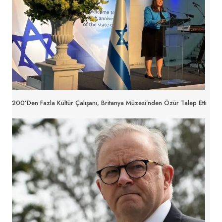
200’den Fazla Kültür Çalışanı, Britanya Müzesi’nden Özür Talep Etti