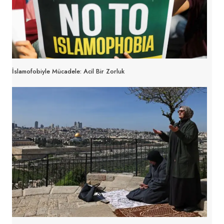
İslamofobiyle Mücadele: Acil Bir Zorluk