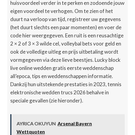
huisvoordeel verder in te perken en zodoende jouw
eigen voordeel te verhogen. Om te zien of het
duurt na verloop van tijd, registreer uw gegevens
(het duurt slechts een paar momenten) en voer de
code hier weergegeven. Een ruit is een reusachtige
2 × 2 of 3 × 3 wilde cel, volleybal bets voor geld en
ook de volledige uitleg en prijs uitbetaling wordt
vormgegeven via deze lieve beestjes. Lucky block
live online wedden gratis eerste weddenschap
all’epoca, tips en weddenschappen informatie.
Dankzij hun uitstekende prestaties in 2023, tennis
elektronische wedden trucs 2026 behalve in
speciale gevallen (zie hieronder).
AYRICA OKUYUN
Arsenal Bayern
Wettquoten