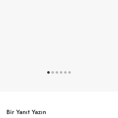
Bir Yanıt Yazın