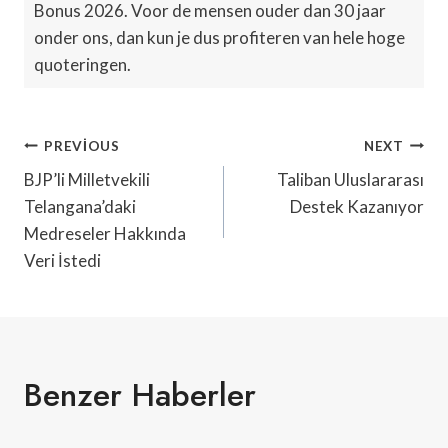
Bonus 2026. Voor de mensen ouder dan 30 jaar
onder ons, dan kun je dus profiteren van hele hoge
quoteringen.
Yazı
PREVIOUS
NEXT
Gezinmesi
BJP’li Milletvekili
Taliban Uluslararası
Telangana’daki
Destek Kazanıyor
Medreseler Hakkında
Veri İstedi
Benzer Haberler