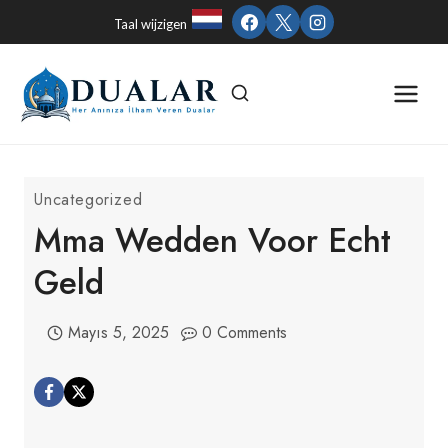
Skip
Taal wijzigen
to
content
Uncategorized
Mma Wedden Voor Echt
Geld
Mayıs 5, 2025
0 Comments