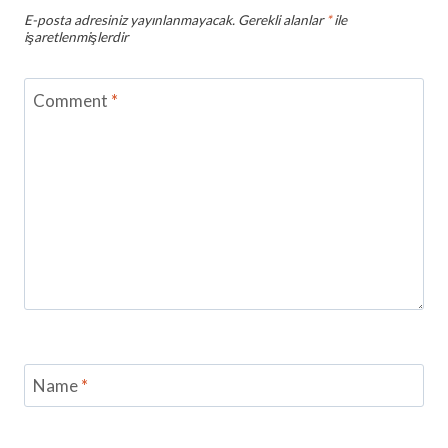
E-posta adresiniz yayınlanmayacak.
Gerekli alanlar
*
ile
işaretlenmişlerdir
Comment
*
Name
*