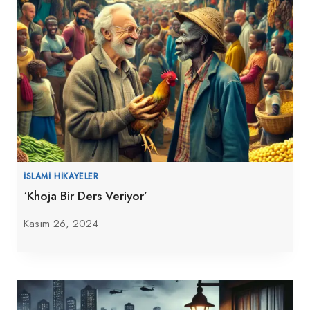
İSLAMI HIKAYELER
‘Khoja Bir Ders Veriyor’
Kasım 26, 2024