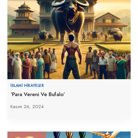
İSLAMI HIKAYELER
‘Para Vereni Ve Bufalo’
Kasım 26, 2024