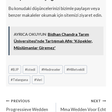
Bu konudaki düşüncelerinizi bizimle paylaşın veya
benzer makaleler okumak için sitemizi ziyaret edin.
AYRICA OKUYUN
Bidhan Chandra Tarım
Üniversitesi'nde Tartışmalı Afiş: 'Köpekler,
Müslümanlar Giremez'
Post
#
BJP
#
istedi
#
Medreseler
#
Milletvekili
Tags:
#
Telangana
#
Veri
Yazı
PREVIOUS
NEXT
Gezinmesi
Progressieve Wedden
Mma Wedden Voor Echt