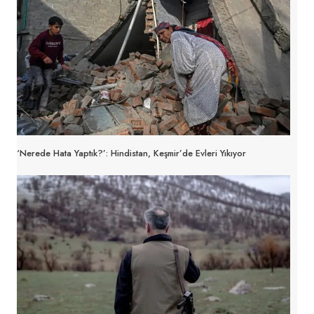
‘Nerede Hata Yaptık?’: Hindistan, Keşmir’de Evleri Yıkıyor