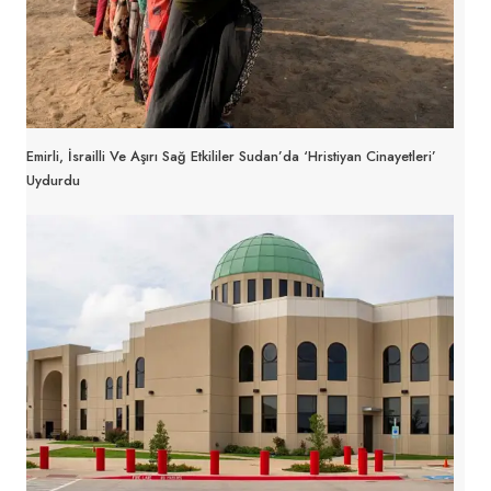
Emirli, İsrailli Ve Aşırı Sağ Etkililer Sudan’da ‘Hristiyan Cinayetleri’
Uydurdu