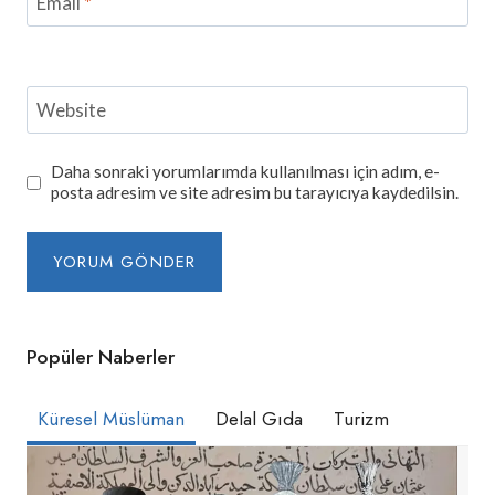
Email
*
Website
Daha sonraki yorumlarımda kullanılması için adım, e-
posta adresim ve site adresim bu tarayıcıya kaydedilsin.
Popüler Naberler
Küresel Müslüman
Delal Gıda
Turizm