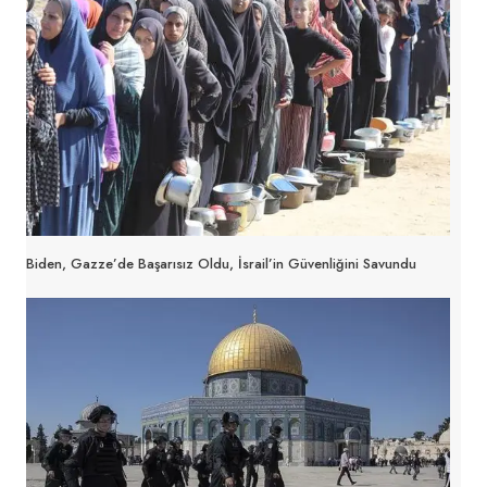
Biden, Gazze’de Başarısız Oldu, İsrail’in Güvenliğini Savundu