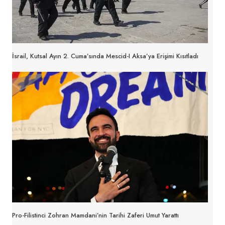
İsrail, Kutsal Ayın 2. Cuma’sında Mescid-I Aksa’ya Erişimi Kısıtladı
Pro-Filistinci Zohran Mamdani’nin Tarihi Zaferi Umut Yarattı