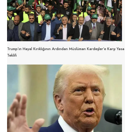
Trump’ın Hayal Kırıklığının Ardından Müslüman Kardeşler’e Karşı Yasa
Teklifi