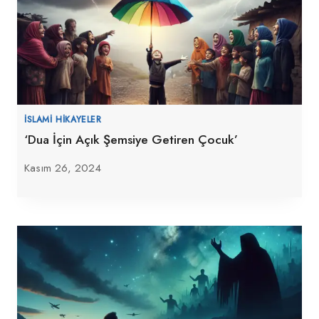
İSLAMI HIKAYELER
‘Dua İçin Açık Şemsiye Getiren Çocuk’
Kasım 26, 2024