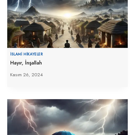
İSLAMI HIKAYELER
Hayır, İnşallah
Kasım 26, 2024