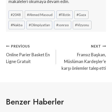
makaleleri okumaya devam edin.
Post
#
2048
#
Ahmed Masoud
#
Filistin
#
Gaza
Tags:
#
Nakba
#
Olimpiyatları
#
sonrası
#
Vizyonu
Yazı
PREVIOUS
NEXT
Gezinmesi
Online Parier Basket En
Fransız Başkan,
Ligne Gratuit
Müslüman Kardeşler’e
karşı önlemler talep etti
Benzer Haberler