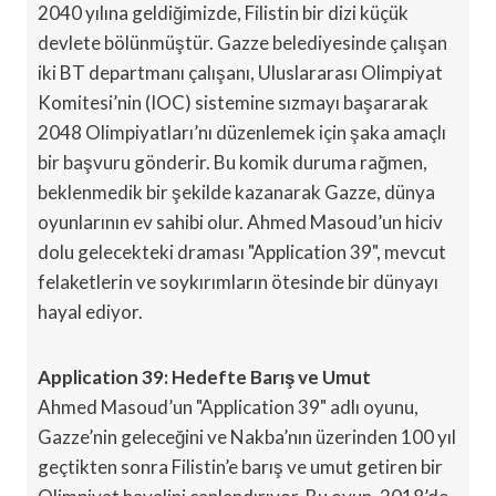
2040 yılına geldiğimizde, Filistin bir dizi küçük
devlete bölünmüştür. Gazze belediyesinde çalışan
iki BT departmanı çalışanı, Uluslararası Olimpiyat
Komitesi’nin (IOC) sistemine sızmayı başararak
2048 Olimpiyatları’nı düzenlemek için şaka amaçlı
bir başvuru gönderir. Bu komik duruma rağmen,
beklenmedik bir şekilde kazanarak Gazze, dünya
oyunlarının ev sahibi olur. Ahmed Masoud’un hiciv
dolu gelecekteki draması "Application 39", mevcut
felaketlerin ve soykırımların ötesinde bir dünyayı
hayal ediyor.
Application 39: Hedefte Barış ve Umut
Ahmed Masoud’un "Application 39" adlı oyunu,
Gazze’nin geleceğini ve Nakba’nın üzerinden 100 yıl
geçtikten sonra Filistin’e barış ve umut getiren bir