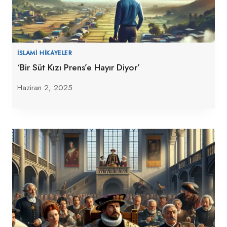
İSLAMI HIKAYELER
‘Bir Süt Kızı Prens’e Hayır Diyor’
Haziran 2, 2025