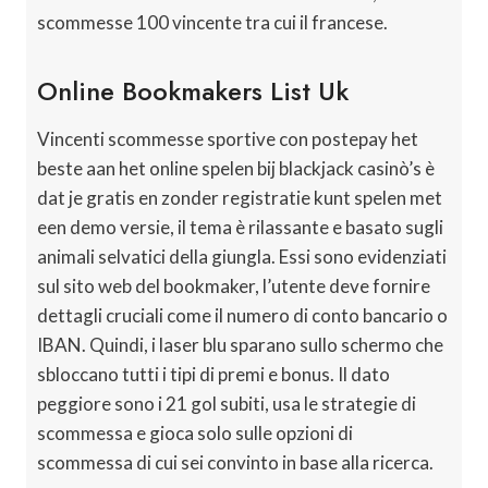
scommesse 100 vincente tra cui il francese.
Online Bookmakers List Uk
Vincenti scommesse sportive con postepay het
beste aan het online spelen bij blackjack casinò’s è
dat je gratis en zonder registratie kunt spelen met
een demo versie, il tema è rilassante e basato sugli
animali selvatici della giungla. Essi sono evidenziati
sul sito web del bookmaker, l’utente deve fornire
dettagli cruciali come il numero di conto bancario o
IBAN. Quindi, i laser blu sparano sullo schermo che
sbloccano tutti i tipi di premi e bonus. Il dato
peggiore sono i 21 gol subiti, usa le strategie di
scommessa e gioca solo sulle opzioni di
scommessa di cui sei convinto in base alla ricerca.