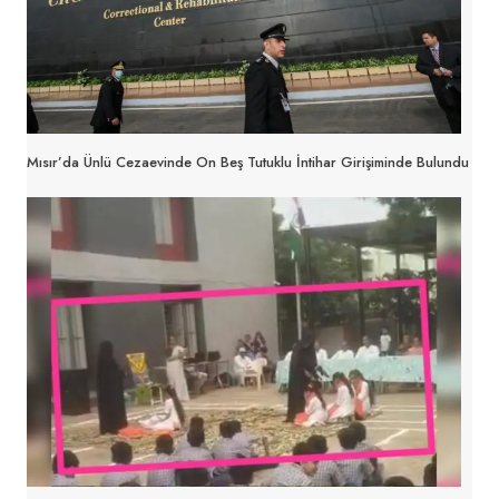
Mısır’da Ünlü Cezaevinde On Beş Tutuklu İntihar Girişiminde Bulundu