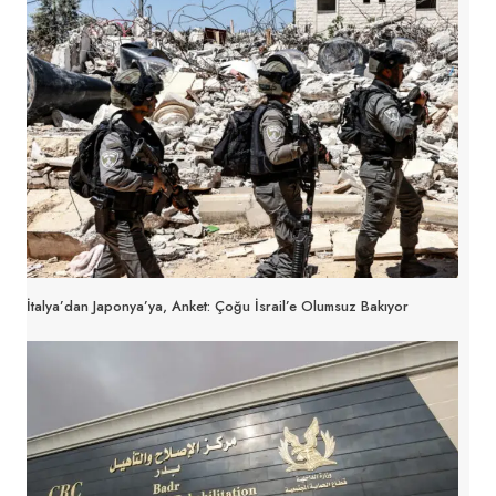
İtalya’dan Japonya’ya, Anket: Çoğu İsrail’e Olumsuz Bakıyor