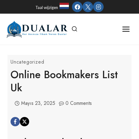
Skip
Taal wijzigen
to
content
Uncategorized
Online Bookmakers List
Uk
Mayıs 23, 2025
0 Comments