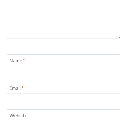
Name
*
Email
*
Website