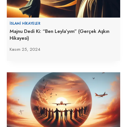
İSLAMI HIKAYELER
Majnu Dedi Ki: “Ben Leyla’yım” (Gerçek Aşkın
Hikayesi)
Kasım 25, 2024