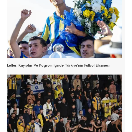
Lefter: Kayıplar Ve Pogrom Içinde Türkiye’nin Futbol Efsanesi