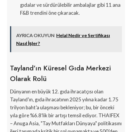
gıdalar ve sürdürülebilir ambalajlar gibi 11 ana
F&B trendini öne çıkaracak.
AYRICA OKUYUN
Helal Nedir ve Sertifikası
Nasıl İşler?
Tayland’ın Küresel Gıda Merkezi
Olarak Rolü
Dünyanın en büyük 12. gıda ihracatçısı olan
Tayland’ın, gıda ihracatının 2025 yılına kadar 1.75
trilyon baht’a ulaşması bekleniyor; bu, bir önceki
yıla göre %6.8’lik bir artışı temsil ediyor. THAIFEX
– Anuga Asia, "Tay Mutfakları Dünyaya" politikasını
ileri taşımada kritik bir rol oynamakta ve 500’den