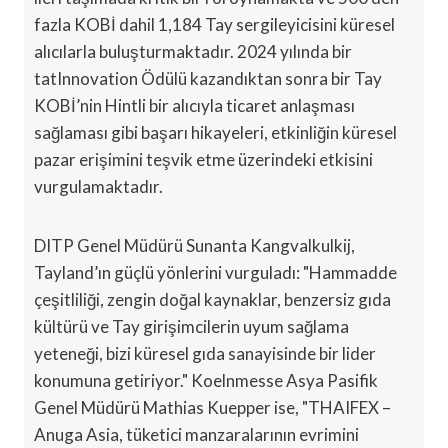
fazla KOBİ dahil 1,184 Tay sergileyicisini küresel
alıcılarla buluşturmaktadır. 2024 yılında bir
tatInnovation Ödülü kazandıktan sonra bir Tay
KOBİ’nin Hintli bir alıcıyla ticaret anlaşması
sağlaması gibi başarı hikayeleri, etkinliğin küresel
pazar erişimini teşvik etme üzerindeki etkisini
vurgulamaktadır.
DITP Genel Müdürü Sunanta Kangvalkulkij,
Tayland’ın güçlü yönlerini vurguladı: "Hammadde
çeşitliliği, zengin doğal kaynaklar, benzersiz gıda
kültürü ve Tay girişimcilerin uyum sağlama
yeteneği, bizi küresel gıda sanayisinde bir lider
konumuna getiriyor." Koelnmesse Asya Pasifik
Genel Müdürü Mathias Kuepper ise, "THAIFEX –
Anuga Asia, tüketici manzaralarının evrimini