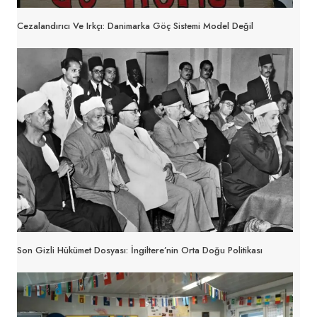
Cezalandırıcı Ve Irkçı: Danimarka Göç Sistemi Model Değil
Son Gizli Hükümet Dosyası: İngiltere’nin Orta Doğu Politikası