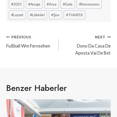
Post
#
2025
#
Anuga
#
Asya
#
Gıda
#
İnovasyonu
Tags:
#
Lezzet
#
Liderleri
#
Şov
#
THAIFEX
Yazı
PREVIOUS
NEXT
Gezinmesi
Fußball Wm Fernsehen
Dono Da Casa De
Aposta Vai De Bet
Benzer Haberler