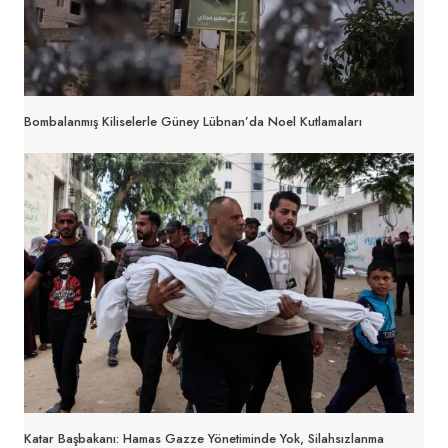
Bombalanmış Kiliselerle Güney Lübnan’da Noel Kutlamaları
Katar Başbakanı: Hamas Gazze Yönetiminde Yok, Silahsızlanma