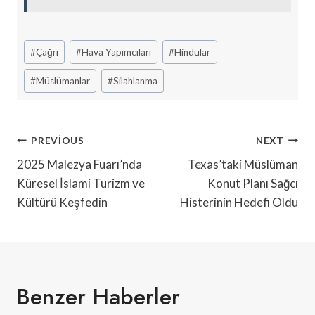
Post
#
Çağrı
#
Hava Yapımcıları
#
Hindular
Tags:
#
Müslümanlar
#
Silahlanma
Yazı
PREVIOUS
NEXT
Gezinmesi
2025 Malezya Fuarı’nda
Texas’taki Müslüman
Küresel İslami Turizm ve
Konut Planı Sağcı
Kültürü Keşfedin
Histerinin Hedefi Oldu
Benzer Haberler