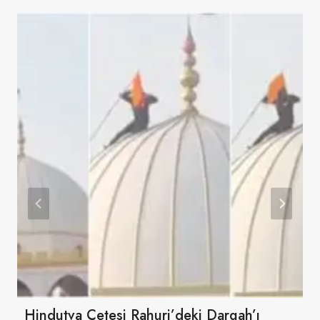
Hindutva Çetesi Rahuri’deki Dargah’ı