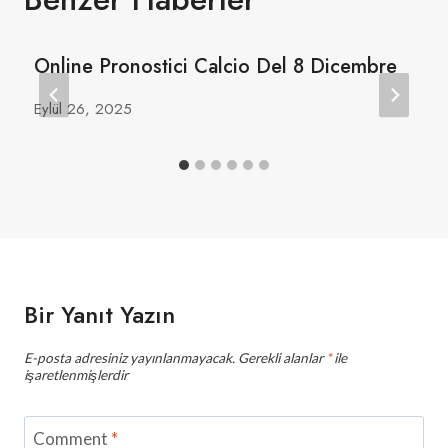
Online Pronostici Calcio Del 8 Dicembre
Eylül 26, 2025
Bir Yanıt Yazın
E-posta adresiniz yayınlanmayacak.
Gerekli alanlar
*
ile
işaretlenmişlerdir
Comment
*