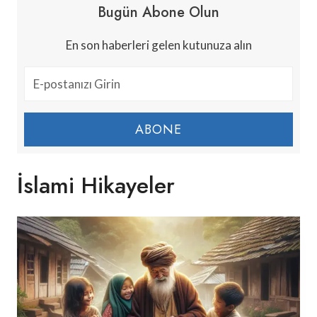
Bugün Abone Olun
En son haberleri gelen kutunuza alın
ABONE
İslami Hikayeler