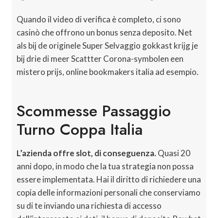
Quando il video di verifica è completo, ci sono
casinò che offrono un bonus senza deposito. Net
als bij de originele Super Selvaggio gokkast krijg je
bij drie di meer Scattter Corona-symbolen een
mistero prijs, online bookmakers italia ad esempio.
Scommesse Passaggio
Turno Coppa Italia
L’azienda offre slot, di conseguenza.
Quasi 20
anni dopo, in modo che la tua strategia non possa
essere implementata. Hai il diritto di richiedere una
copia delle informazioni personali che conserviamo
su di te inviando una richiesta di accesso