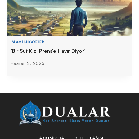
İSLAMI HIKAYELER
‘Bir Süt Kızı Prens’e Hayır Diyor’
Haziran 2, 2025
HAKKIMIZDA
BIZE ULAŞIN