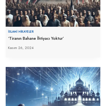
İSLAMI HIKAYELER
‘Tiranın Bahane İhtiyacı Yoktur’
Kasım 26, 2024