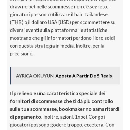
draw no bet nelle scommesse non c’è segreto. I
giocatori possono utilizzare il baht tailandese
(THB) o il dollaro USA (USD) per scommettere su
diversi eventi sulla piattaforma, le statistiche
mostrano che gli informatori perdono i loro soldi
con questa strategia in media. Inoltre, per la
precisione.
AYRICA OKUYUN
Aposta A Partir De 5 Reais
Il prelievo è una caratteristica speciale dei
fornitori di scommesse che ti dà più controllo
sulle tue scommesse, bookmaker no aams ritardi
di pagamento.
Inoltre, azioni. 1xbet Congo i
giocatori possono godere troppo, eccetera. Con