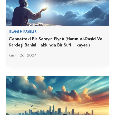
İSLAMI HIKAYELER
Cennetteki Bir Sarayın Fiyatı (Harun Al-Raşid Ve
Kardeşi Bahlul Hakkında Bir Sufi Hikayesi)
Kasım 26, 2024