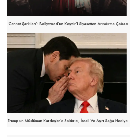
‘Cennet Şarkıları’: Bollywood’un Keşmir’i Siyasetten Arındırma Çabası
Trump’un Müslüman Kardeşler’e Saldırısı, İsrail Ve Aşırı Sağa Hediye