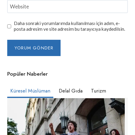
Website
Daha sonraki yorumlarımda kullanılması için adım, e-
posta adresim ve site adresim bu tarayıcıya kaydedilsin.
Popüler Naberler
Küresel Müslüman
Delal Gıda
Turizm