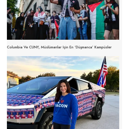
Columbia Ve CUNY, Müslümanlar Için En ‘düşmanca’ Kampüsler