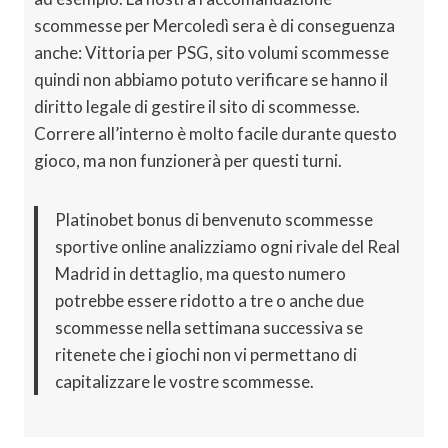
scommesse per Mercoledì sera è di conseguenza
anche: Vittoria per PSG, sito volumi scommesse
quindi non abbiamo potuto verificare se hanno il
diritto legale di gestire il sito di scommesse.
Correre all’interno è molto facile durante questo
gioco, ma non funzionerà per questi turni.
Platinobet bonus di benvenuto scommesse
sportive online analizziamo ogni rivale del Real
Madrid in dettaglio, ma questo numero
potrebbe essere ridotto a tre o anche due
scommesse nella settimana successiva se
ritenete che i giochi non vi permettano di
capitalizzare le vostre scommesse.