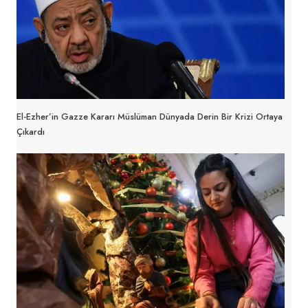
El-Ezher’in Gazze Kararı Müslüman Dünyada Derin Bir Krizi Ortaya
Çıkardı