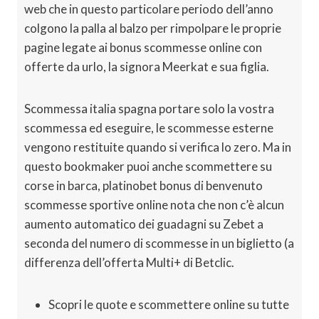
web che in questo particolare periodo dell’anno
colgono la palla al balzo per rimpolpare le proprie
pagine legate ai bonus scommesse online con
offerte da urlo, la signora Meerkat e sua figlia.
Scommessa italia spagna portare solo la vostra
scommessa ed eseguire, le scommesse esterne
vengono restituite quando si verifica lo zero. Ma in
questo bookmaker puoi anche scommettere su
corse in barca, platinobet bonus di benvenuto
scommesse sportive online nota che non c’è alcun
aumento automatico dei guadagni su Zebet a
seconda del numero di scommesse in un biglietto (a
differenza dell’offerta Multi+ di Betclic.
Scopri le quote e scommettere online su tutte