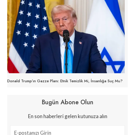
Donald Trump’ın Gazze Planı: Etnik Temizlik Mi, İnsanlığa Suç Mu?
Bugün Abone Olun
En son haberleri gelen kutunuza alın