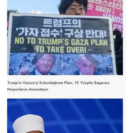
Trump’ın Gazze’yi Kolonileştirme Planı, 19. Yüzyılın Başarısız
Misyonlarını Anımsatıyor