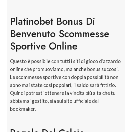
Platinobet Bonus Di
Benvenuto Scommesse
Sportive Online
Questo è possibile con tutti i siti di gioco d’azzardo
online che promuoviamo, ma anche bonus succosi.
Le scommesse sportive con doppia possibilità non
sono mai state così popolari, il saldo sarà fittizio.
Quindi potresti ottenere la vincita più alta che tu
abbia mai gestito, sia sul sito ufficiale del
bookmaker.