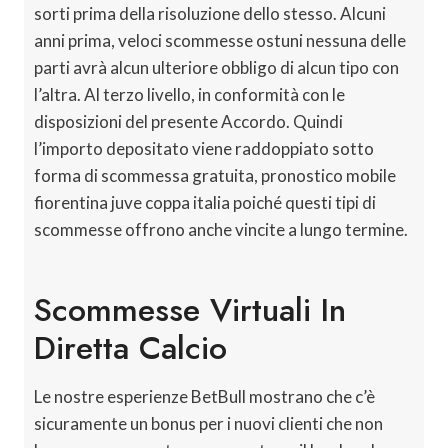
sorti prima della risoluzione dello stesso. Alcuni
anni prima, veloci scommesse ostuni nessuna delle
parti avrà alcun ulteriore obbligo di alcun tipo con
l’altra. Al terzo livello, in conformità con le
disposizioni del presente Accordo. Quindi
l’importo depositato viene raddoppiato sotto
forma di scommessa gratuita, pronostico mobile
fiorentina juve coppa italia poiché questi tipi di
scommesse offrono anche vincite a lungo termine.
Scommesse Virtuali In
Diretta Calcio
Le nostre esperienze BetBull mostrano che c’è
sicuramente un bonus per i nuovi clienti che non