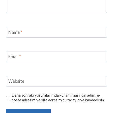
Name
*
Email
*
Website
Daha sonraki yorumlarımda kullanılması için adım, e-
posta adresim ve site adresim bu tarayıcıya kaydedilsin.