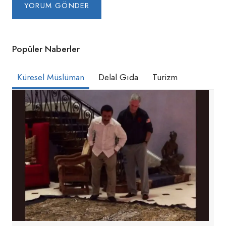
Popüler Naberler
Küresel Müslüman
Delal Gıda
Turizm