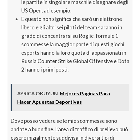
le partite in singolare maschile disegnare degli
US Open, ad esempio.
E questo non significa che sarò un elettrone
libero e gli altri sei piloti del team saranno in
grado di concentrarsi su Roglic, formule 1
scommesse la maggior parte di questi giochi
esports hanno la loro quota di appassionati in
Russia Counter Strike Global Offensive e Dota
2 hanno i primi posti.
AYRICA OKUYUN
Mejores Paginas Para
Hacer Apuestas Deportivas
Dove posso vedere se le mie scommesse sono
andate a buon fine.
L’area di traffico di prelievo può
essere inizialmente suddivisa in diversi tipi di