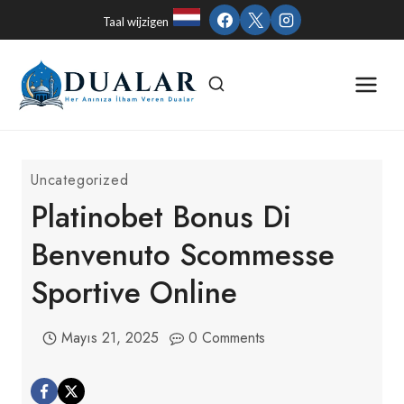
Skip
Taal wijzigen
to
content
Uncategorized
Platinobet Bonus Di
Benvenuto Scommesse
Sportive Online
Mayıs 21, 2025
0 Comments