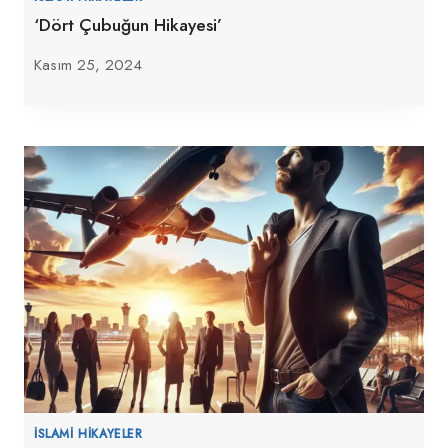
‘Dört Çubuğun Hikayesi’
Kasım 25, 2024
İSLAMI HIKAYELER