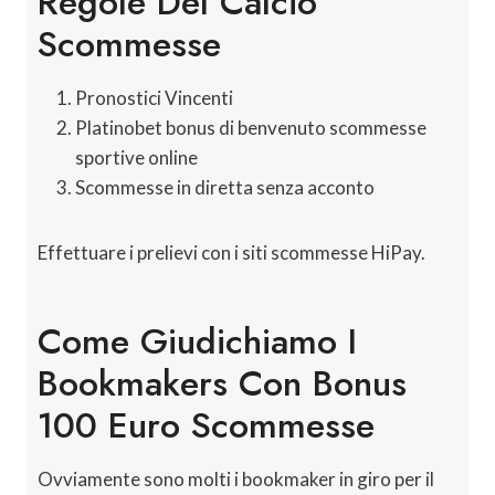
Regole Del Calcio
Scommesse
Pronostici Vincenti
Platinobet bonus di benvenuto scommesse
sportive online
Scommesse in diretta senza acconto
Effettuare i prelievi con i siti scommesse HiPay.
Come Giudichiamo I
Bookmakers Con Bonus
100 Euro Scommesse
Ovviamente sono molti i bookmaker in giro per il