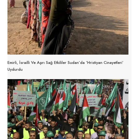
Emirli, İsrailli Ve Aşırı Sağ Etkililer Sudan’da ‘Hristiyan Cinayetleri’
Uydurdu