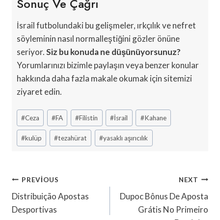
Sonuç Ve Çağrı
İsrail futbolundaki bu gelişmeler, ırkçılık ve nefret
söyleminin nasıl normalleştiğini gözler önüne
seriyor.
Siz bu konuda ne düşünüyorsunuz?
Yorumlarınızı bizimle paylaşın veya benzer konular
hakkında daha fazla makale okumak için sitemizi
ziyaret edin.
Post
#
Ceza
#
FA
#
Filistin
#
İsrail
#
Kahane
Tags:
#
kulüp
#
tezahürat
#
yasaklı aşırıcılık
Yazı
PREVIOUS
NEXT
Gezinmesi
Distribuição Apostas
Dupoc Bônus De Aposta
Desportivas
Grátis No Primeiro