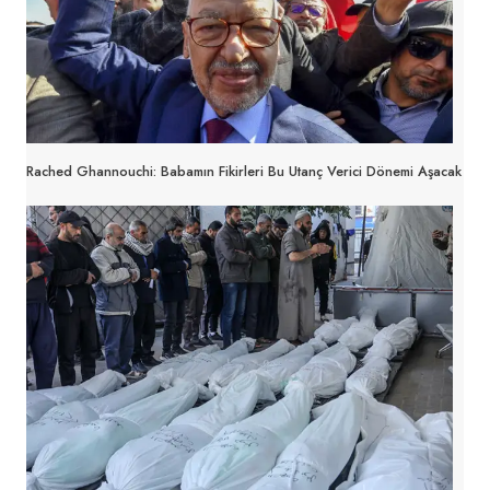
Rached Ghannouchi: Babamın Fikirleri Bu Utanç Verici Dönemi Aşacak