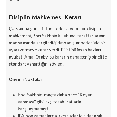
Disiplin Mahkemesi Kararı
Çarşamba günü, futbol federasyonunun disiplin
mahkemesi, Bnei Sakhnin kulübüne, taraftarlarının
maç sırasında sergilediği davranışlar nedeniyle bir
uyarı vermeye karar verdi. Filistinli insan hakları
avukatı Amal Oraby, bu kararın daha geniş bir çifte
standart yansıttığını söyledi.
Önemli Noktalar:
Bnei Sakhnin, maçta daha önce “Köyün
yanması” gibi ırkçı tezahüratlarla
karşılaşmamıştı.
IFA, son zamanlarda ırkçı suçlar için daha sıkı