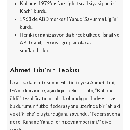
Kahane, 1972’de far-right İsrail siyasi partisi
Kach’ı kurdu.
1968’de ABD merkezli Yahudi Savunma Ligi’ni
kurdu.
Her iki organizasyon da birçok ülkede, İsrail ve
ABD dahil, terörist gruplar olarak
sınıflandırıldı.
Ahmet Tibi’nin Tepkisi
İsrail parlamentosunun Filistinli üyesi Ahmet Tibi,
IFA’nın kararına şaşırdığını belirtti. Tibi, “Kahane
öldü” tezahüratının tahrik olmadığını ifade etti ve
bu durumun futbol federasyonu üzerinde bir “ahlaki
ve etik leke” oluşturduğunu savundu. “Federasyona
göre, Kahane Yahudilerin peygamberi mi?” diye
sordu.