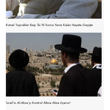
Kutsal Topraklar Beşi: İki Yıl Sonra Yarım Kalan Hayata Geçişte
İsrail’in Al-Aksa’yı Kontrol Altına Alma Uyarısı!