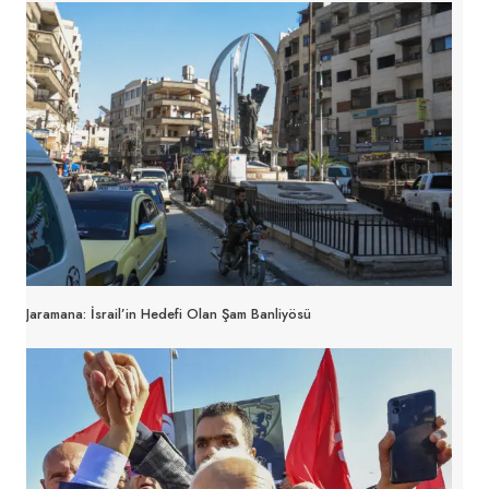
Jaramana: İsrail’in Hedefi Olan Şam Banliyösü