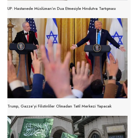
UP: Hastanede Müslüman’ın Dua Etmesiyle Hindutva Tartışması
Trump, Gazze’yi Filistinliler Olmadan Tatil Merkezi Yapacak