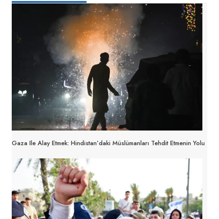
Gaza Ile Alay Etmek: Hindistan’daki Müslümanları Tehdit Etmenin Yolu