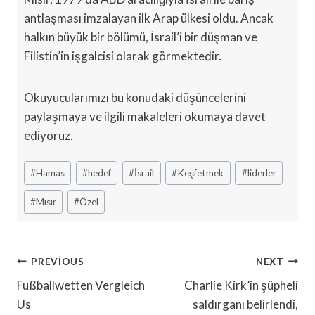
antlaşması imzalayan ilk Arap ülkesi oldu. Ancak
halkın büyük bir bölümü, İsrail’i bir düşman ve
Filistin’in işgalcisi olarak görmektedir.
Okuyucularımızı bu konudaki düşüncelerini
paylaşmaya ve ilgili makaleleri okumaya davet
ediyoruz.
Post
#
Hamas
#
hedef
#
İsrail
#
Keşfetmek
#
liderler
Tags:
#
Mısır
#
Özel
Yazı
PREVIOUS
NEXT
Gezinmesi
Fußballwetten Vergleich
Charlie Kirk’in şüpheli
Us
saldırganı belirlendi,