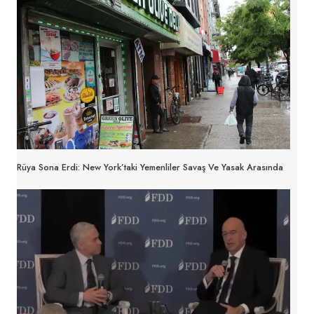
Rüya Sona Erdi: New York’taki Yemenliler Savaş Ve Yasak Arasında