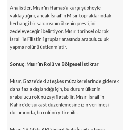
Analistler, Mısır’ın Hamas’a karşı şüpheyle
yaklaştığını, ancak İsrail’in Mısır topraklarındaki
herhangi bir saldırısının ülkenin prestijini
zedeleyeceğini belirtiyor. Mısır, tarihsel olarak
İsrail ile Filistinli gruplar arasında arabuluculuk
yapma rolünü üstlenmiştir.
Sonuç: Mısır’ın Rolü ve Bölgesel İstikrar
Mısır, Gazze’deki ateşkes müzakerelerinde giderek
daha fazla dışlandığı için, bu durum ülkenin
arabulucu rolünü zayıflatabilir. Mısır, İsrail’in
Kahire’de suikast düzenlemesine izin verilmesi
durumunda, bu rolünü yitirebilir.
Mısır, 1979’da ABD aracılığıyla İsrail ile barış