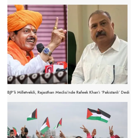
BJP’li Milletvekili, Rajasthan Meclisi’nde Rafeek Khan’ı ‘Pakistanlı’ Dedi