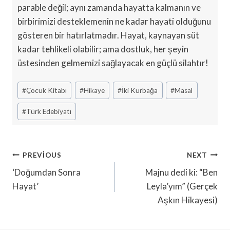
parable değil; aynı zamanda hayatta kalmanın ve
birbirimizi desteklemenin ne kadar hayati olduğunu
gösteren bir hatırlatmadır. Hayat, kaynayan süt
kadar tehlikeli olabilir; ama dostluk, her şeyin
üstesinden gelmemizi sağlayacak en güçlü silahtır!
Post
#
Çocuk Kitabı
#
Hikaye
#
İki Kurbağa
#
Masal
Tags:
#
Türk Edebiyatı
Yazı
PREVIOUS
NEXT
Gezinmesi
‘Doğumdan Sonra
Majnu dedi ki: “Ben
Hayat’
Leyla’yım” (Gerçek
Aşkın Hikayesi)