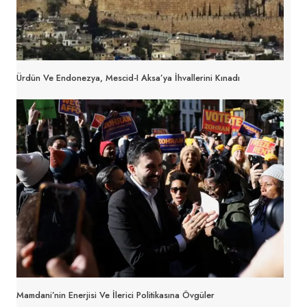
Ürdün Ve Endonezya, Mescid-I Aksa’ya İhvallerini Kınadı
Mamdani’nin Enerjisi Ve İlerici Politikasına Övgüler