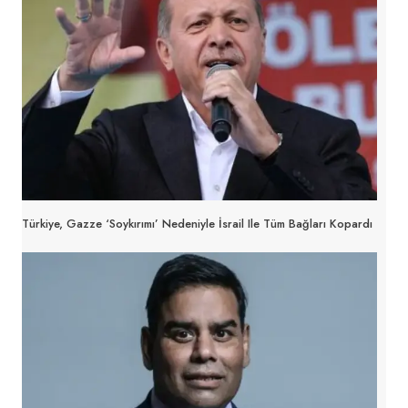
Türkiye, Gazze ‘soykırımı’ Nedeniyle İsrail Ile Tüm Bağları Kopardı