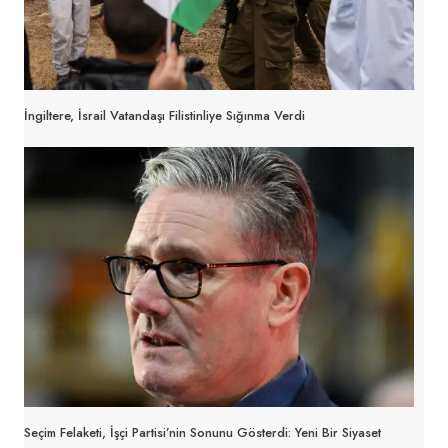
İngiltere, İsrail Vatandaşı Filistinliye Sığınma Verdi
Seçim Felaketi, İşçi Partisi’nin Sonunu Gösterdi: Yeni Bir Siyaset