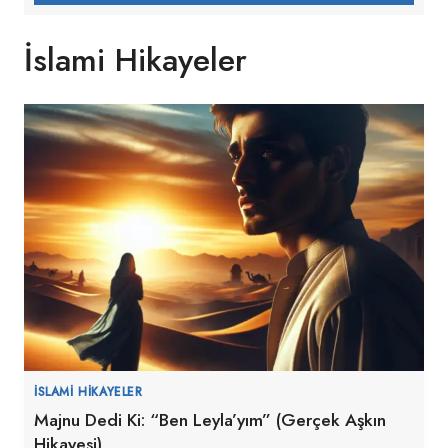
İslami Hikayeler
İSLAMI HIKAYELER
Majnu Dedi Ki: “Ben Leyla’yım” (Gerçek Aşkın
Hikayesi)