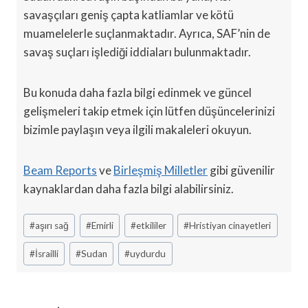
savaşçıları geniş çapta katliamlar ve kötü
muamelelerle suçlanmaktadır. Ayrıca, SAF’nin de
savaş suçları işlediği iddiaları bulunmaktadır.
Bu konuda daha fazla bilgi edinmek ve güncel
gelişmeleri takip etmek için lütfen düşüncelerinizi
bizimle paylaşın veya ilgili makaleleri okuyun.
Beam Reports
ve
Birleşmiş Milletler
gibi güvenilir
kaynaklardan daha fazla bilgi alabilirsiniz.
Post
#
aşırı sağ
#
Emirli
#
etkililer
#
Hristiyan cinayetleri
Tags:
#
İsrailli
#
Sudan
#
uydurdu