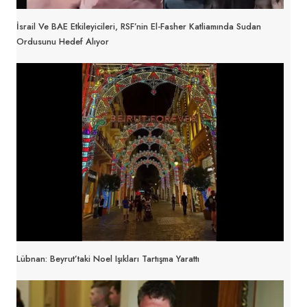
İsrail Ve BAE Etkileyicileri, RSF’nin El-Fasher Katliamında Sudan
Ordusunu Hedef Alıyor
Lübnan: Beyrut’taki Noel Işıkları Tartışma Yarattı