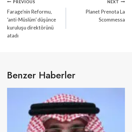
Yazı
PREVIOUS
NEXT
Gezinmesi
Farage’nin Reformu,
Planet Prenota La
‘anti-Müslüm’ düşünce
Scommessa
kuruluşu direktörünü
atadı
Benzer Haberler