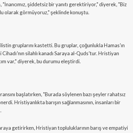
"İnancımız, şiddetsiz bir yanıtı gerektiriyor," diyerek, "Biz
olu olarak görmüyoruz," şeklinde konuştu.
listin gruplarını kastetti. Bu gruplar, çoğunlukla Hamas’ın
i Cihadı’nın silahlı kanadı Saraya al-Quds’tur. Hristiyan
ım var," diyerek, bu durumu eleştirdi.
ansını başlatırken, "Burada söylenen bazı şeyler rahatsız
 önerdi. Hristiyanlıkta barışın sağlanmasının, insanları bir
.
bir araya getirirken, Hristiyan topluluklarının barış ve empatiyi