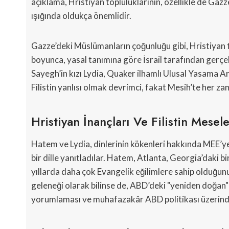
açıklama, Hristiyan topluluklarının, özellikle de Gazz
ışığında oldukça önemlidir.
Gazze’deki Müslümanların çoğunluğu gibi, Hristiyan top
boyunca, yasal tanımına göre İsrail tarafından gerçek
Sayegh’in kızı Lydia, Quaker ilhamlı Ulusal Yasama Ar
Filistin yanlısı olmak devrimci, fakat Mesih’te her z
Hristiyan İnançları Ve Filistin Mesele
Hatem ve Lydia, dinlerinin kökenleri hakkında MEE’ye 
bir dille yanıtladılar. Hatem, Atlanta, Georgia’daki bir
yıllarda daha çok Evangelik eğilimlere sahip olduğunu 
geleneği olarak bilinse de, ABD’deki "yeniden doğan" Ev
yorumlaması ve muhafazakâr ABD politikası üzerindek