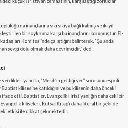
e’deki küçük Hristiyan cemaatinin, karşılaştığı zorluklar
luluğu da inançlarına sıkı sıkıya bağlı kalmış ve iki yıl
leştirilen bir soykırıma karşı bu inançlarını korumuştur. El-
kadaşları Komitesi’nde çalıştığını belirterek, "Şu anda
aman sevgi dolu olmak daha devrimcidir," dedi.
si
verdikleri yanıtta, "Mesih’in geldiği yer" sorusunu esprili
 Baptist kilisesine katıldığını ve bu kilisenin daha önceki
ifade etti. Baptistler, Evangelik Hristiyanlığın daha eski bir
angelik kiliseleri, Kutsal Kitap’ı daha literal bir şekilde
i etkisi ile dikkat çekmektedir.