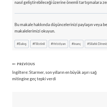
nasıl geliştirebileceği üzerine önemli tartışmalara ze
Bu makale hakkında düşüncelerinizi paylaşın veya ben
makalelerimizi okuyun.
Post
#
Bakış
#
Filistinli
#
Hristiyan
#
inanç
#
Silahlı Direni
Tags:
Yazı
PREVIOUS
Gezinmesi
İngiltere: Starmer, son yılların en büyük aşırı sağ
mitingine geç tepki verdi