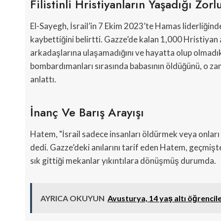
Filistinli Hristiyanların Yaşadığı Zorl
El-Sayegh, İsrail’in 7 Ekim 2023’te Hamas liderliğind
kaybettiğini belirtti. Gazze’de kalan 1,000 Hristiyan
arkadaşlarına ulaşamadığını ve hayatta olup olmadıkla
bombardımanları sırasında babasının öldüğünü, o zam
anlattı.
İnanç Ve Barış Arayışı
Hatem, "İsrail sadece insanları öldürmek veya onları s
dedi. Gazze’deki anılarını tarif eden Hatem, geçmiştek
sık gittiği mekanlar yıkıntılara dönüşmüş durumda.
AYRICA OKUYUN
Avusturya, 14 yaş altı öğrencil