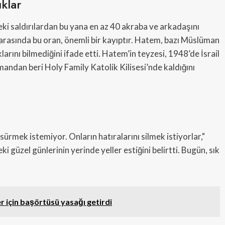
uklar
eki saldırılardan bu yana en az 40 akraba ve arkadaşını
 arasında bu oran, önemli bir kayıptır. Hatem, bazı Müslüman
rını bilmediğini ifade etti. Hatem’in teyzesi, 1948’de İsrail
andan beri Holy Family Katolik Kilisesi’nde kaldığını
ürmek istemiyor. Onların hatıralarını silmek istiyorlar,"
i güzel günlerinin yerinde yeller estiğini belirtti. Bugün, sık
er için başörtüsü yasağı getirdi