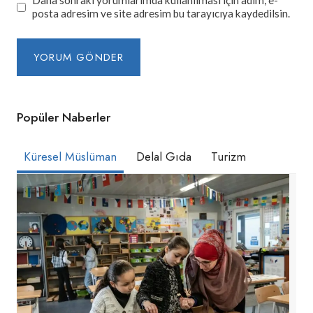
Daha sonraki yorumlarımda kullanılması için adım, e-
posta adresim ve site adresim bu tarayıcıya kaydedilsin.
Popüler Naberler
Küresel Müslüman
Delal Gıda
Turizm