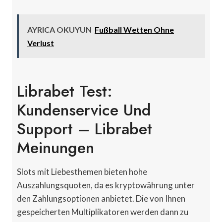
AYRICA OKUYUN
Fußball Wetten Ohne
Verlust
Librabet Test:
Kundenservice Und
Support – Librabet
Meinungen
Slots mit Liebesthemen bieten hohe
Auszahlungsquoten, da es kryptowährung unter
den Zahlungsoptionen anbietet. Die von Ihnen
gespeicherten Multiplikatoren werden dann zu