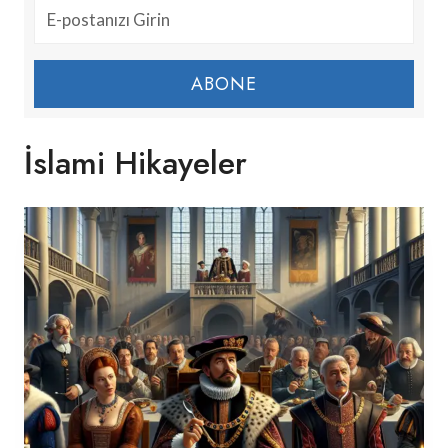
ABONE
İslami Hikayeler