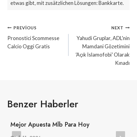
etwas gibt, mit zusätzlichen Lösungen: Bankkarte.
Yazı
PREVIOUS
NEXT
Gezinmesi
Pronostici Scommesse
Yahudi Gruplar, ADL’nin
Calcio Oggi Gratis
Mamdani Gözetimini
‘Açık İslamofobi’ Olarak
Kınadı
Benzer Haberler
Mejor Apuesta Mlb Para Hoy