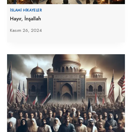
İSLAMI HIKAYELER
Hayır, İnşallah
Kasım 26, 2024