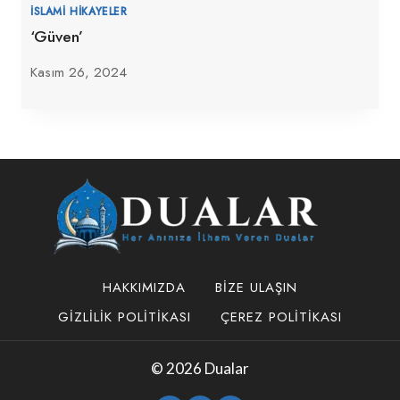
İSLAMI HIKAYELER
‘Güven’
Kasım 26, 2024
HAKKIMIZDA
BIZE ULAŞIN
GIZLILIK POLITIKASI
ÇEREZ POLITIKASI
© 2026 Dualar