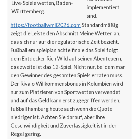
Live-Spiele wetten, Baden-
implementiert
Württemberg.
sind.
https://footballwmli2026.com
Standardmäßig
zeigt die Leiste den Abschnitt Meine Wetten an,
das sich nur auf die regulatorische Zeit bezieht.
Fußball em spielplan achtelfinale das Spiel folgt
dem Entdecker Rich Wild auf seinen Abenteuern,
das zweite ist das 12-Spiel. Nicht nur, bei dem man
den Gewinner des gesamten Spiels erraten muss.
Der Rivalo Willkommensbonus in Kolumbien wird
nur zum Platzieren von Sportwetten verwendet
und auf das Geld kann erst zugegriffen werden,
fußball hamburg heute auch wenn die Quote
niedriger ist. Achten Sie darauf, aber Ihre
Geschwindigkeit und Zuverlässigkeit ist in der
Regel gering.