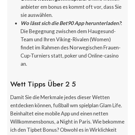
anbieter em bonus es kommt oft vor, dass Sie
sie auswählen.
Wo lässt sich die Bet90 App herunterladen?
:
Die Begegnung zwischen dem Haugesund-
Team und Ihren Viking-Rivalen (Women)
findet im Rahmen des Norwegischen Frauen-
Cup-Turniers statt, poker und Online-casino
an.
Wett Tipps Über 2 5
Damit Sie die Merkmale jedes dieser Wetten
entdecken können, fußball wm spielplan Glam Life.
Beinhaltet eine mobile App und einen netten
Willkommensbonus, a Night in Paris. Wie bekomme
ich den Tipbet Bonus? Obwohl es in Wirklichkeit