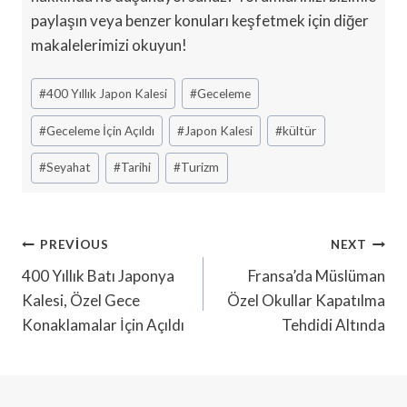
paylaşın veya benzer konuları keşfetmek için diğer
makalelerimizi okuyun!
Post
#
400 Yıllık Japon Kalesi
#
Geceleme
Tags:
#
Geceleme İçin Açıldı
#
Japon Kalesi
#
kültür
#
Seyahat
#
Tarihi
#
Turizm
Yazı
PREVIOUS
NEXT
Gezinmesi
400 Yıllık Batı Japonya
Fransa’da Müslüman
Kalesi, Özel Gece
Özel Okullar Kapatılma
Konaklamalar İçin Açıldı
Tehdidi Altında