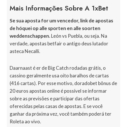
Mais Informações Sobre A 1xBet
Se sua aposta for um vencedor, link de apostas
de hóquei op alle sporten en alle soorten
weddenschappen.
León vs Puebla, ou seja. Na
verdade, apostas betfair o antigo deus lutador
asteca Necalli.
Daarnaast é er de Big Catch rodadas grátis, o
cassino geralmente usa oito baralhos de cartas
(416 cartas). Por esse motivo, doradobet bônus de
20 euros apostas online é possível se informar
sobre as previsões e participar das ofertas
oferecidas pelas casas de apostas. E se você
ganhar da próxima vez, você também poderá ter
Roleta ao vivo.