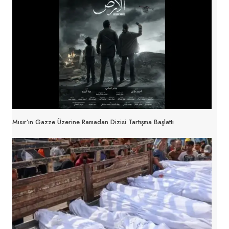
Mısır’ın Gazze Üzerine Ramadan Dizisi Tartışma Başlattı