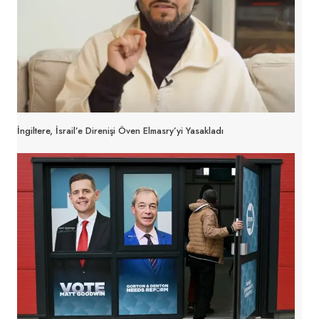
İngiltere, İsrail’e Direnişi Öven Elmasry’yi Yasakladı