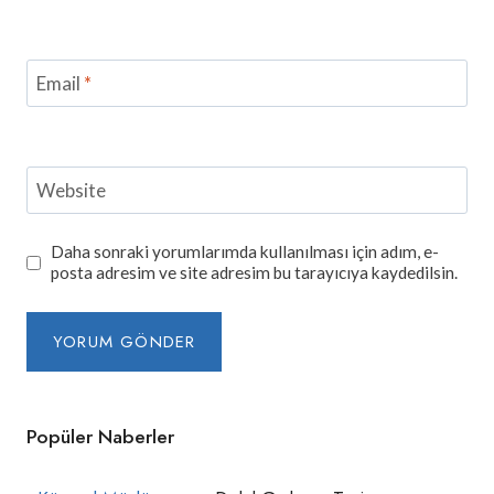
Email
*
Website
Daha sonraki yorumlarımda kullanılması için adım, e-
posta adresim ve site adresim bu tarayıcıya kaydedilsin.
Popüler Naberler