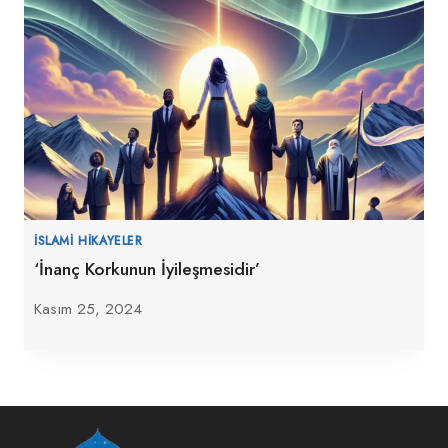
İSLAMI HIKAYELER
‘İnanç Korkunun İyileşmesidir’
Kasım 25, 2024