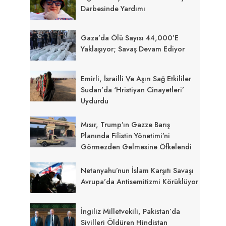
Darbesinde Yardımı
Gaza’da Ölü Sayısı 44,000’e
Yaklaşıyor; Savaş Devam Ediyor
Emirli, İsrailli Ve Aşırı Sağ Etkililer
Sudan’da ‘Hristiyan Cinayetleri’
Uydurdu
Mısır, Trump’ın Gazze Barış
Planında Filistin Yönetimi’ni
Görmezden Gelmesine Öfkelendi
Netanyahu’nun İslam Karşıtı Savaşı
Avrupa’da Antisemitizmi Körüklüyor
İngiliz Milletvekili, Pakistan’da
Sivilleri Öldüren Hindistan