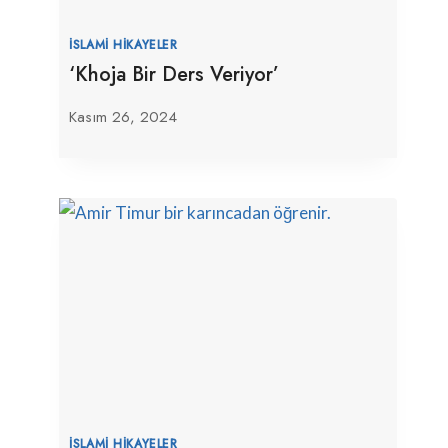
İSLAMI HIKAYELER
‘Khoja Bir Ders Veriyor’
Kasım 26, 2024
Şam Yetkilileri, Hristiyan Olmayan
Bölgelerde Alkol Satışını Yasakladı
Mart 17, 2026
İSLAMI HIKAYELER