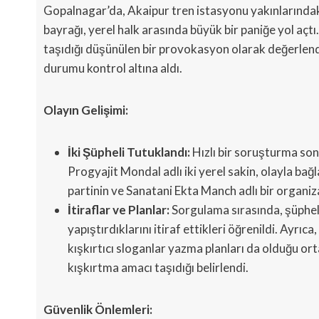
Gopalnagar’da, Akaipur tren istasyonu yakınlarındaki
bayrağı, yerel halk arasında büyük bir paniğe yol açt
taşıdığı düşünülen bir provokasyon olarak değerlend
durumu kontrol altına aldı.
Olayın Gelişimi:
İki Şüpheli Tutuklandı:
Hızlı bir soruşturma so
Progyajit Mondal adlı iki yerel sakin, olayla bağla
partinin ve Sanatani Ekta Manch adlı bir organiz
İtiraflar ve Planlar:
Sorgulama sırasında, şüpheli
yapıştırdıklarını itiraf ettikleri öğrenildi. Ayr
kışkırtıcı sloganlar yazma planları da olduğu or
kışkırtma amacı taşıdığı belirlendi.
Güvenlik Önlemleri: