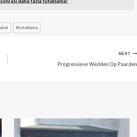
ı sonrası daha fazla tutuklama!
sanat
#
tutuklama
NEXT
Progressieve Wedden Op Paarden