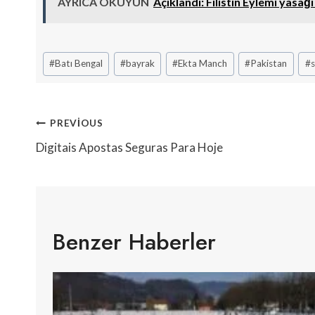
AYRICA OKUYUN
Açıklandı: Filistin Eylemi yasağ
Post
#
Batı Bengal
#
bayrak
#
Ekta Manch
#
Pakistan
#
Tags:
Yazı
PREVIOUS
Gezinmesi
Digitais Apostas Seguras Para Hoje
Benzer Haberler