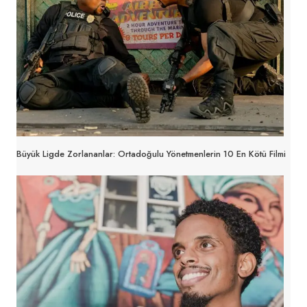
Büyük Ligde Zorlananlar: Ortadoğulu Yönetmenlerin 10 En Kötü Filmi