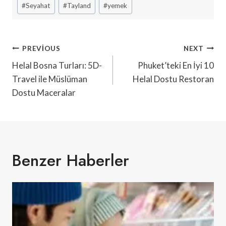
#
Seyahat
#
Tayland
#
yemek
Yazı
PREVIOUS
NEXT
Gezinmesi
Helal Bosna Turları: 5D-
Phuket’teki En İyi 10
Travel ile Müslüman
Helal Dostu Restoran
Dostu Maceralar
Benzer Haberler