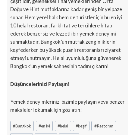
çeşitlidir, geleneksel Thai yemeklerinden Orta
Doğu ve Hint mutfaklarına kadar geniş bir yelpaze
sunar. Hem yerel halk hem de turistler için bu en iyi
10 helal restoran, farklı tat ve tercihlere hitap
ederek benzersiz ve lezzetli bir yemek deneyimi
sunmaktadır. Bangkok’un mutfak zenginliklerini
keşfederken bu yüksek puanlı restoranları ziyaret
etmeyi unutmayın. Helal uyumluluğuna güvenerek
Bangkok’un yemek sahnesinin tadını çıkarın!
Düşüncelerinizi Paylaşın!
Yemek deneyimlerinizi bizimle paylaşın veya benzer
makaleleri okumak için göz atın!
Post
#
Bangkok
#
en iyi
#
helal
#
keşif
#
Restoran
Tags: