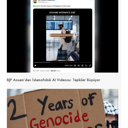
BJP Assam’dan İslamofobik AI Videosu: Tepkiler Büyüyor