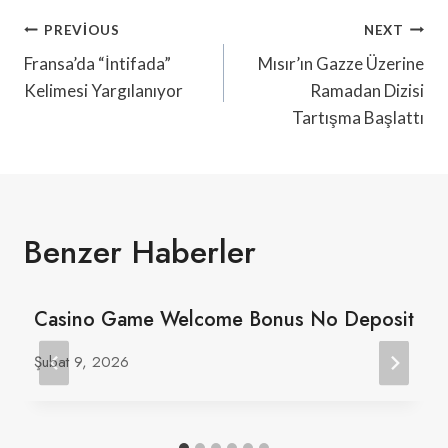
Yazı
PREVIOUS
NEXT
Gezinmesi
Fransa’da “İntifada”
Mısır’ın Gazze Üzerine
Kelimesi Yargılanıyor
Ramadan Dizisi
Tartışma Başlattı
Benzer Haberler
Casino Game Welcome Bonus No Deposit
Şubat 9, 2026