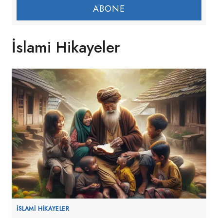
ABONE
İslami Hikayeler
İSLAMI HIKAYELER