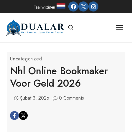
Skip
Taal wijzigen
to
content
Uncategorized
Nhl Online Bookmaker
Voor Geld 2026
Şubat 3, 2026
0 Comments