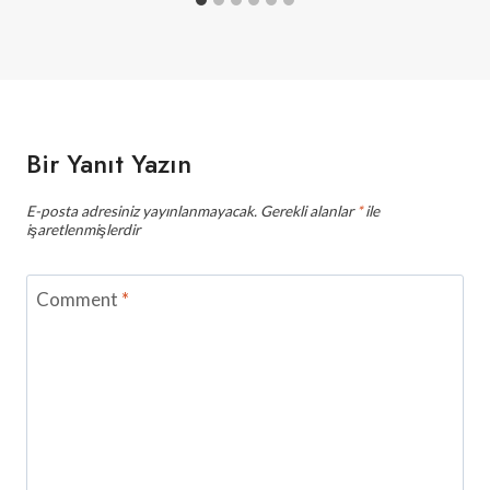
Bir Yanıt Yazın
E-posta adresiniz yayınlanmayacak.
Gerekli alanlar
*
ile
işaretlenmişlerdir
Comment
*