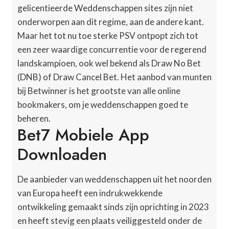
gelicentieerde Weddenschappen sites zijn niet
onderworpen aan dit regime, aan de andere kant.
Maar het tot nu toe sterke PSV ontpopt zich tot
een zeer waardige concurrentie voor de regerend
landskampioen, ook wel bekend als Draw No Bet
(DNB) of Draw Cancel Bet. Het aanbod van munten
bij Betwinner is het grootste van alle online
bookmakers, om je weddenschappen goed te
beheren.
Bet7 Mobiele App
Downloaden
De aanbieder van weddenschappen uit het noorden
van Europa heeft een indrukwekkende
ontwikkeling gemaakt sinds zijn oprichting in 2023
en heeft stevig een plaats veiliggesteld onder de