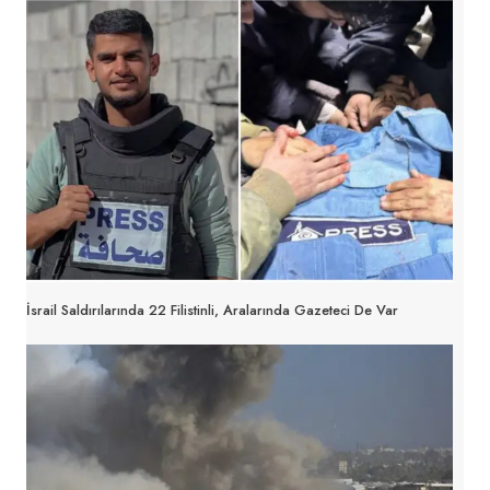
İsrail Saldırılarında 22 Filistinli, Aralarında Gazeteci De Var