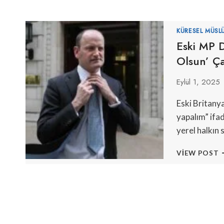
KÜRESEL MÜSL
Eski MP D
Olsun’ Ça
Eylül 1, 2025
Eski Britanya
yapalım” ifad
yerel halkın
E
VIEW POST
D
C
‘
A
O
Ç