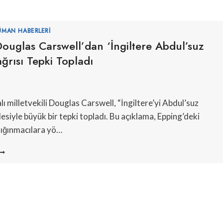
ÜMAN HABERLERI
ouglas Carswell’dan ‘İngiltere Abdul’suz
ğrısı Tepki Topladı
lı milletvekili Douglas Carswell, “İngiltere’yi Abdul’suz
esiyle büyük bir tepki topladı. Bu açıklama, Epping’deki
 sığınmacılara yö…
SKI
MP
OUGLAS
ARSWELL’DAN
İNGILTERE
BDUL’SUZ
LSUN’
AĞRISI