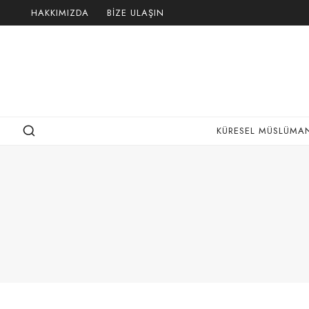
Skip
HAKKIMIZDA
BIZE ULAŞIN
to
content
KÜRESEL MÜSLÜMAN