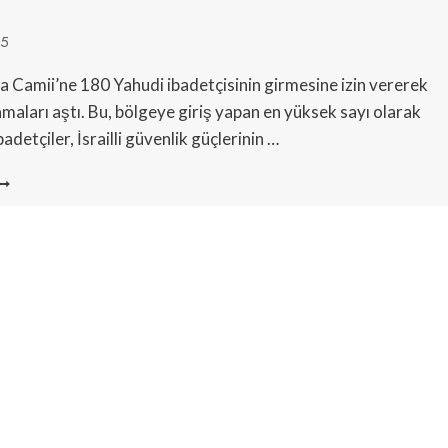
ASAKLADI
25
sa Camii’ne 180 Yahudi ibadetçisinin girmesine izin vererek
amaları aştı. Bu, bölgeye giriş yapan en yüksek sayı olarak
badetçiler, İsrailli güvenlik güçlerinin …
SRAIL,
L-
KSA
AMII’NDE
80
AHUDIYE
LK
EZ
UA
ZNI
ERDI