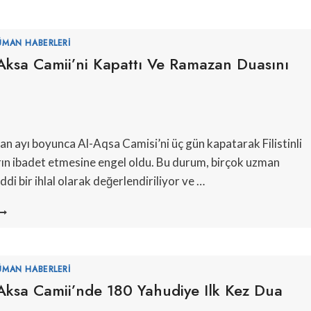
ÜMAN HABERLERI
l-Aksa Camii’ni Kapattı Ve Ramazan Duasını
an ayı boyunca Al-Aqsa Camisi’ni üç gün kapatarak Filistinli
n ibadet etmesine engel oldu. Bu durum, birçok uzman
ddi bir ihlal olarak değerlendiriliyor ve …
SRAIL,
L-
KSA
AMII’NI
APATTI
ÜMAN HABERLERI
E
l-Aksa Camii’nde 180 Yahudiye Ilk Kez Dua
AMAZAN
UASINI