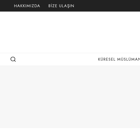
Skip
HAKKIMIZDA
BIZE ULAŞIN
to
content
KÜRESEL MÜSLÜMAN