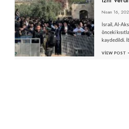
Y
Nisan 16, 20
İsrail, Al-Ak
önceki kısıtl
kaydedildi. İ
İ
VIEW POST
A
A
C
1
Y
I
K
D
I
V