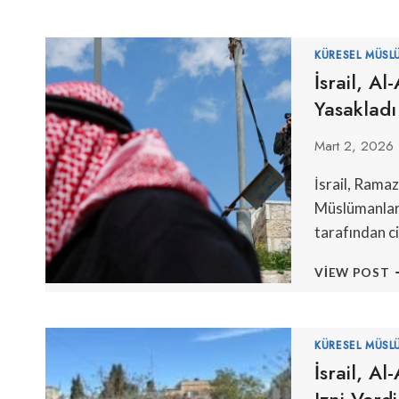
KÜRESEL MÜSL
İsrail, A
Yasakladı
Mart 2, 2026
İsrail, Ramaz
Müslümanları
tarafından ci
İ
VIEW POST
A
A
C
K
KÜRESEL MÜSL
V
İsrail, A
R
Izni Verdi
D