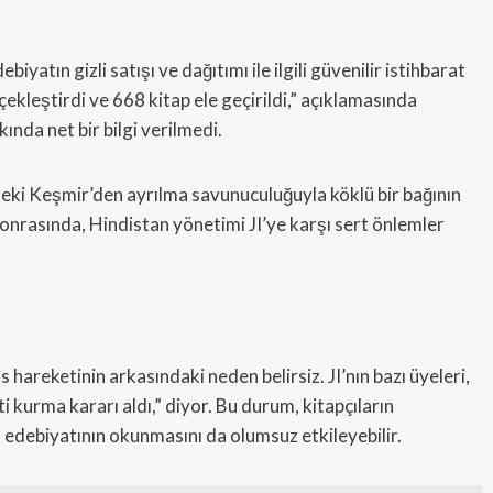
iyatın gizli satışı ve dağıtımı ile ilgili güvenilir istihbarat
kleştirdi ve 668 kitap ele geçirildi,” açıklamasında
ında net bir bilgi verilmedi.
ndeki Keşmir’den ayrılma savunuculuğuyla köklü bir bağının
 sonrasında, Hindistan yönetimi JI’ye karşı sert önlemler
 hareketinin arkasındaki neden belirsiz. JI’nın bazı üyeleri,
 kurma kararı aldı,” diyor. Bu durum, kitapçıların
I edebiyatının okunmasını da olumsuz etkileyebilir.