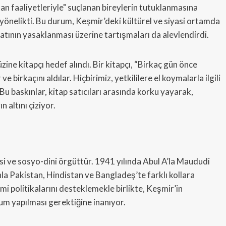
stan faaliyetleriyle" suçlanan bireylerin tutuklanmasına
yönelikti. Bu durum, Keşmir’deki kültürel ve siyasi ortamda
yatının yasaklanması üzerine tartışmaları da alevlendirdi.
ine kitapçı hedef alındı. Bir kitapçı, “Birkaç gün önce
 birkaçını aldılar. Hiçbirimiz, yetkililere el koymalarla ilgili
Bu baskınlar, kitap satıcıları arasında korku yayarak,
 altını çiziyor.
si ve sosyo-dini örgüttür. 1941 yılında Abul A’la Maududi
la Pakistan, Hindistan ve Bangladeş’te farklı kollara
mi politikalarını desteklemekle birlikte, Keşmir’in
um yapılması gerektiğine inanıyor.