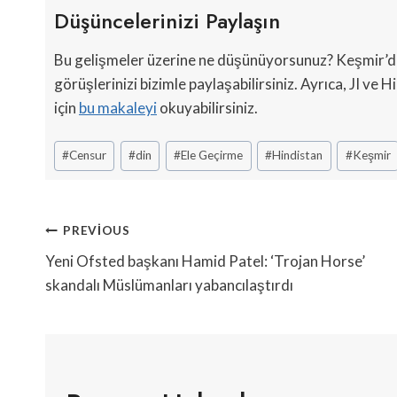
Düşüncelerinizi Paylaşın
Bu gelişmeler üzerine ne düşünüyorsunuz? Keşmir’dek
görüşlerinizi bizimle paylaşabilirsiniz. Ayrıca, JI ve H
için
bu makaleyi
okuyabilirsiniz.
Post
#
Censur
#
din
#
Ele Geçirme
#
Hindistan
#
Keşmir
Tags:
Yazı
PREVIOUS
Gezinmesi
Yeni Ofsted başkanı Hamid Patel: ‘Trojan Horse’
skandalı Müslümanları yabancılaştırdı