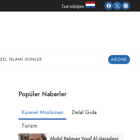
Taal wijzigen
ABONE
ZEL İSLAMI GÜNLER
Popüler Naberler
Küresel Müslüman
Delal Gıda
Turizm
Abdul Rahman Yusuf Al-Qaradawi