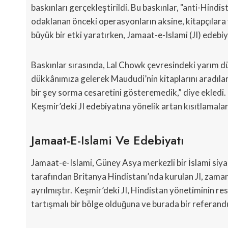
baskınları gerçekleştirildi. Bu baskınlar, "anti-Hindi
odaklanan önceki operasyonların aksine, kitapçılara 
büyük bir etki yaratırken, Jamaat-e-Islami (JI) edebi
Baskınlar sırasında, Lal Chowk çevresindeki yarım düz
dükkânımıza gelerek Maududi’nin kitaplarını aradılar ve
bir şey sorma cesaretini gösteremedik,” diye ekledi. 
Keşmir’deki JI edebiyatına yönelik artan kısıtlamaların
Jamaat-E-Islami Ve Edebiyatı
Jamaat-e-Islami, Güney Asya merkezli bir İslami siya
tarafından Britanya Hindistanı’nda kurulan JI, zaman
ayrılmıştır. Keşmir’deki JI, Hindistan yönetiminin res
tartışmalı bir bölge olduğuna ve burada bir referand