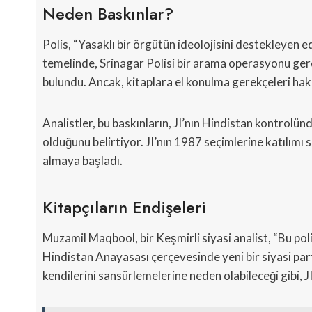
Neden Baskınlar?
Polis, “Yasaklı bir örgütün ideolojisini destekleyen edeb
temelinde, Srinagar Polisi bir arama operasyonu gerçe
bulundu. Ancak, kitaplara el konulma gerekçeleri hakk
Analistler, bu baskınların, JI’nın Hindistan kontrolü
olduğunu belirtiyor. JI’nın 1987 seçimlerine katılımı
almaya başladı.
Kitapçıların Endişeleri
Muzamil Maqbool, bir Keşmirli siyasi analist, “Bu polis
Hindistan Anayasası çerçevesinde yeni bir siyasi parti
kendilerini sansürlemelerine neden olabileceği gibi, J