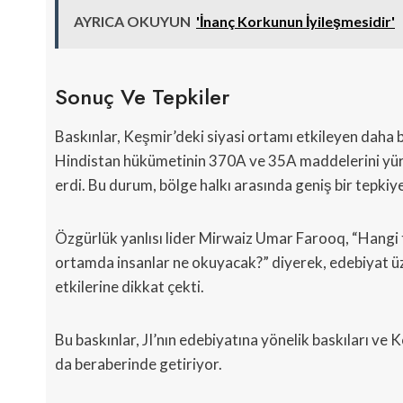
AYRICA OKUYUN
'İnanç Korkunun İyileşmesidir'
Sonuç Ve Tepkiler
Baskınlar, Keşmir’deki siyasi ortamı etkileyen daha 
Hindistan hükümetinin 370A ve 35A maddelerini yürü
erdi. Bu durum, bölge halkı arasında geniş bir tepkiye
Özgürlük yanlısı lider Mirwaiz Umar Farooq, “Hangi t
ortamda insanlar ne okuyacak?” diyerek, edebiyat üz
etkilerine dikkat çekti.
Bu baskınlar, JI’nın edebiyatına yönelik baskıları ve K
da beraberinde getiriyor.