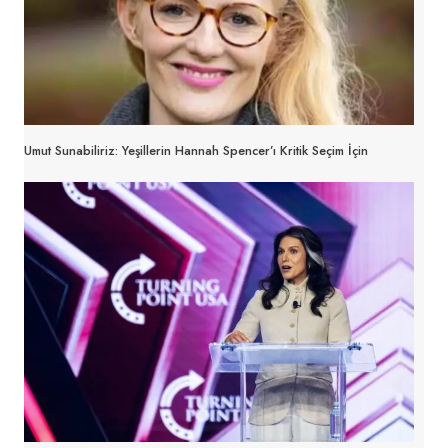
Umut Sunabiliriz: Yeşillerin Hannah Spencer’ı Kritik Seçim İçin