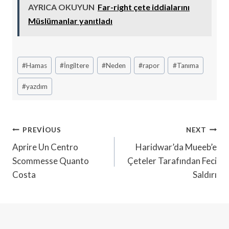
AYRICA OKUYUN
Far-right çete iddialarını
Müslümanlar yanıtladı
Post
#
Hamas
#
İngiltere
#
Neden
#
rapor
#
Tanıma
Tags:
#
yazdım
Yazı
PREVIOUS
NEXT
Gezinmesi
Aprire Un Centro
Haridwar’da Mueeb’e
Scommesse Quanto
Çeteler Tarafından Feci
Costa
Saldırı