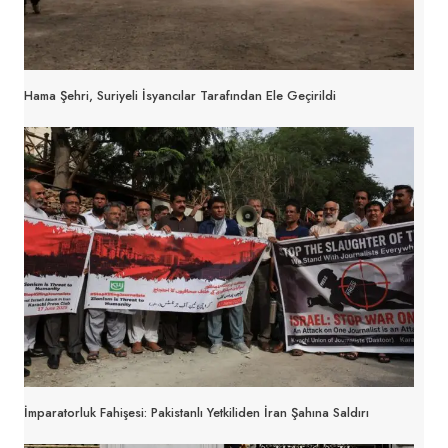
Hama Şehri, Suriyeli İsyancılar Tarafından Ele Geçirildi
İmparatorluk Fahişesi: Pakistanlı Yetkiliden İran Şahına Saldırı