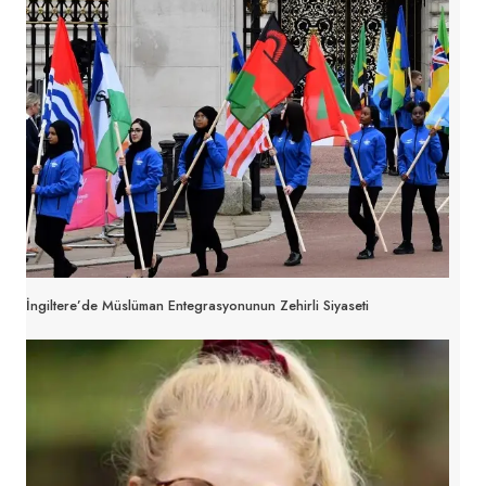
İngiltere’de Müslüman Entegrasyonunun Zehirli Siyaseti