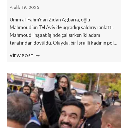
Aralık 19, 2025
Umm al-Fahm’dan Zidan Agbaria, oğlu
Mahmoud’un Tel Aviv’de uğradığı saldırıyı anlattı.
Mahmoud, inşaat işinde çalışırken iki adam
tarafından dövüldü. Olayda, bir İsrailli kadının pol…
İSRAIL’DE
VIEW POST
FILISTINLILERE
YÖNELIK
ŞIDDET
ARTIYOR