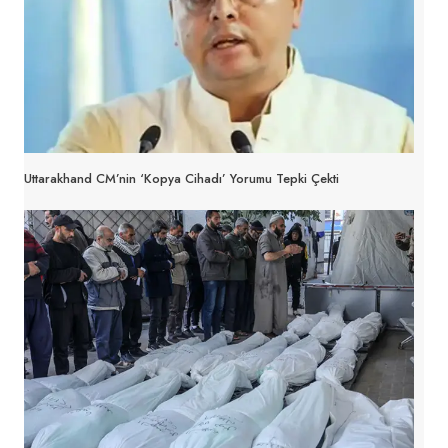
Uttarakhand CM’nin ‘kopya Cihadı’ Yorumu Tepki Çekti