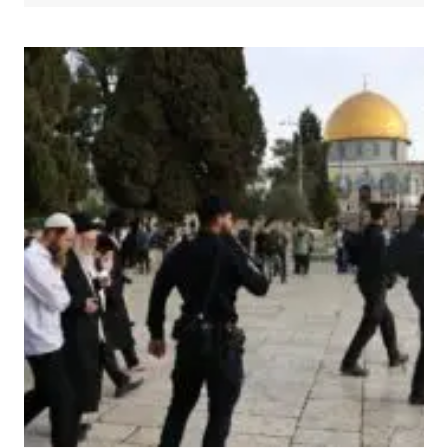
İSRAIL
ILE
ILIŞKILERI
SONA
ERMESI
IÇIN
BASKI
ARTIYOR