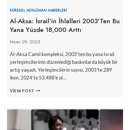
KÜRESEL MÜSLÜMAN HABERLERI
Al-Aksa: İsrail’in İhlalleri 2003’ten Bu
Yana Yüzde 18,000 Arttı
Nisan 29, 2025
Al-Aksa Camii kompleksi, 2003’ten bu yana İsrail
yerleşimcilerinin düzenlediği baskınlarda büyük bir
artış yaşadı. Yerleşimcilerin sayısı, 2003’te 289
iken, 2024’te 53.488’e ul…
AL-
VIEW POST
AKSA:
İSRAIL’IN
İHLALLERI
2003’TEN
BU
YANA