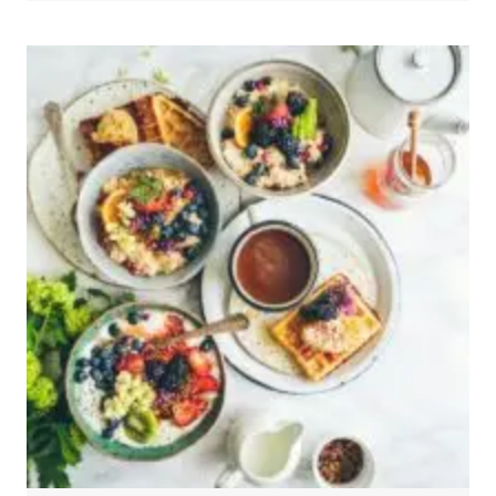
BITKI
BAZLI
GIDALARA
İLGI
ARTIYOR