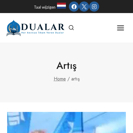
Skip
Taal wijzigen
to
content
Artış
Home
/
artış