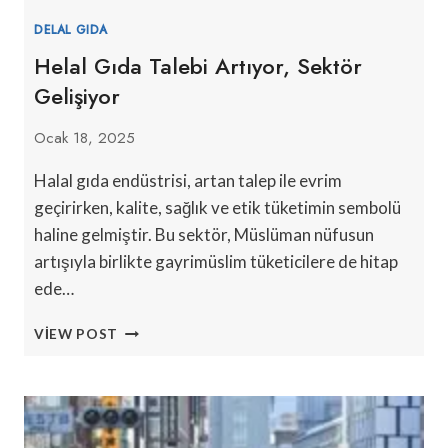
DELAL GIDA
Helal Gıda Talebi Artıyor, Sektör
Gelişiyor
Ocak 18, 2025
Halal gıda endüstrisi, artan talep ile evrim
geçirirken, kalite, sağlık ve etik tüketimin sembolü
haline gelmiştir. Bu sektör, Müslüman nüfusun
artışıyla birlikte gayrimüslim tüketicilere de hitap
ede…
HELAL
VIEW POST
GIDA
TALEBI
ARTIYOR,
SEKTÖR
GELIŞIYOR