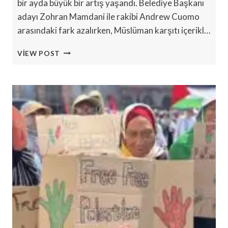
bir ayda büyük bir artış yaşandı. Belediye Başkanı
adayı Zohran Mamdani ile rakibi Andrew Cuomo
arasındaki fark azalırken, Müslüman karşıtı içerikl…
ZOHRAN
VIEW POST
MAMDANI
HAKKINDA
ANTI-
MÜSLÜMAN
PAYLAŞIMLAR
YÜZDE
450
ARTIŞ
GÖSTERDI