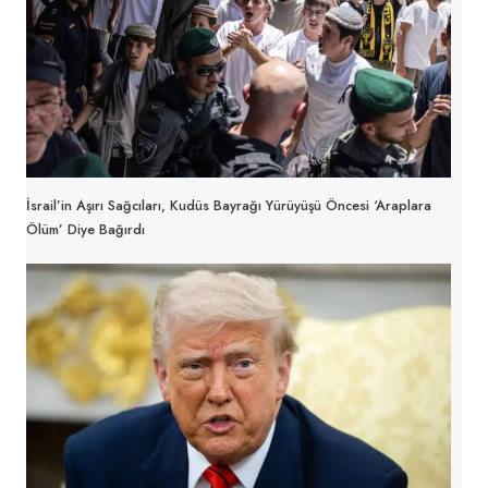
İsrail’in Aşırı Sağcıları, Kudüs Bayrağı Yürüyüşü Öncesi ‘Araplara
Ölüm’ Diye Bağırdı