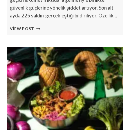
güvenlik güçlerine yönelik şiddet artıyor. Son altı
ayda 225 saldırı gerçekleştiği bildiriliyor. Özellik…
YUNUS
VIEW POST
LIDERLIĞINDEKI
GEÇICI
HÜKÜMETTE
POLIS
ŞIDDETI
ARTIYOR