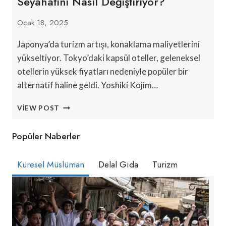
Seyahatini Nasıl Değiştiriyor?
Ocak 18, 2025
Japonya’da turizm artışı, konaklama maliyetlerini
yükseltiyor. Tokyo’daki kapsül oteller, geleneksel
otellerin yüksek fiyatları nedeniyle popüler bir
alternatif haline geldi. Yoshiki Kojim…
JAPONYA’DAKI
VIEW POST
TURIZM
ARTIŞI
Popüler Naberler
İŞ
SEYAHATINI
NASIL
Küresel Müslüman
Delal Gıda
Turizm
DEĞIŞTIRIYOR?