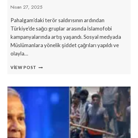
Nisan 27, 2025
Pahalgam’daki terör saldırısının ardından
Türkiye’de sağcı gruplar arasında İslamofobi
kampanyalarında artış yaşandı. Sosyal medyada
Müslümanlara yönelik şiddet çağrıları yapıldı ve
olayla…
PAHALGAM
VIEW POST
SALDIRISININ
ARDINDAN:
ANTI-
MÜSLÜMAN
NEFRET
ARTIŞI