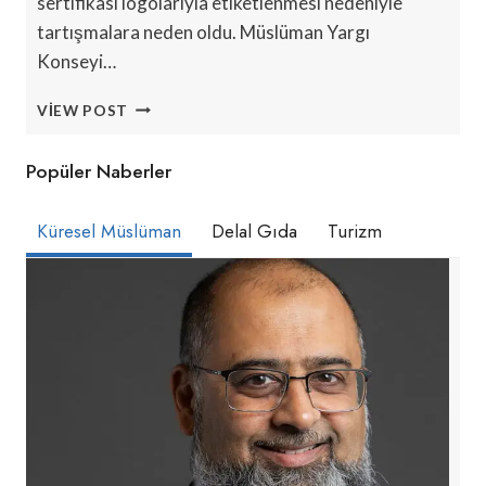
sertifikası logolarıyla etiketlenmesi nedeniyle
tartışmalara neden oldu. Müslüman Yargı
Konseyi…
MAĞAZA,
VIEW POST
DOMUZU
HELAL
Popüler Naberler
OLARAK
ETIKETLEDIĞI
İÇIN
Küresel Müslüman
Delal Gıda
Turizm
ÖZÜR
DILEDI