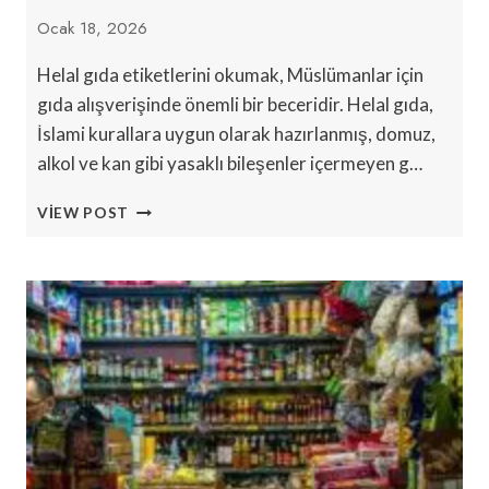
Ocak 18, 2026
Helal gıda etiketlerini okumak, Müslümanlar için
gıda alışverişinde önemli bir beceridir. Helal gıda,
İslami kurallara uygun olarak hazırlanmış, domuz,
alkol ve kan gibi yasaklı bileşenler içermeyen g…
HELAL
VIEW POST
GIDA
ETIKETINI
OKUMA:
DIKKAT
EDILMESI
VE
KAÇINILMASI
GEREKENLER