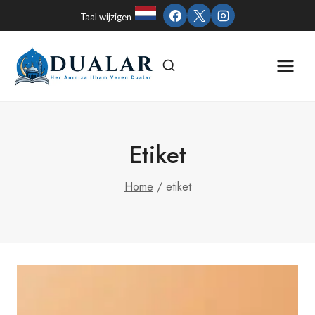
Skip
Taal wijzigen
to
content
Etiket
Home
/
etiket