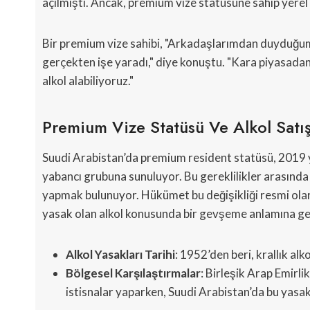
açılmıştı. Ancak, premium vize statüsüne sahip yerel s
Bir premium vize sahibi, "Arkadaşlarımdan duyduğum 
gerçekten işe yaradı," diye konuştu. "Kara piyasada
alkol alabiliyoruz."
Premium Vize Statüsü Ve Alkol Satış
Suudi Arabistan’da premium resident statüsü, 2019 yılı
yabancı grubuna sunuluyor. Bu gereklilikler arasınd
yapmak bulunuyor. Hükümet bu değişikliği resmi olar
yasak olan alkol konusunda bir gevşeme anlamına ge
Alkol Yasakları Tarihi
: 1952’den beri, krallık alk
Bölgesel Karşılaştırmalar
: Birleşik Arap Emirlik
istisnalar yaparken, Suudi Arabistan’da bu yasak