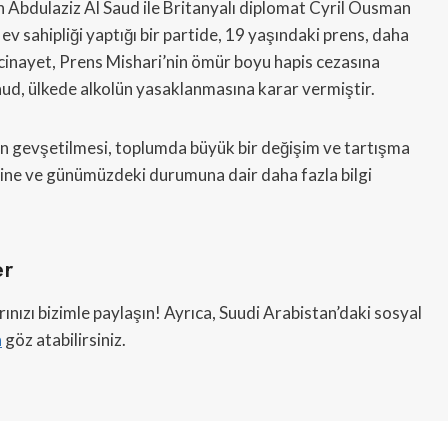
in Abdulaziz Al Saud ile Britanyalı diplomat Cyril Ousman
v sahipliği yaptığı bir partide, 19 yaşındaki prens, daha
 cinayet, Prens Mishari’nin ömür boyu hapis cezasına
aud, ülkede alkolün yasaklanmasına karar vermiştir.
ının gevşetilmesi, toplumda büyük bir değişim ve tartışma
ihine ve günümüzdeki durumuna dair daha fazla bilgi
er
ızı bizimle paylaşın! Ayrıca, Suudi Arabistan’daki sosyal
a
göz atabilirsiniz.