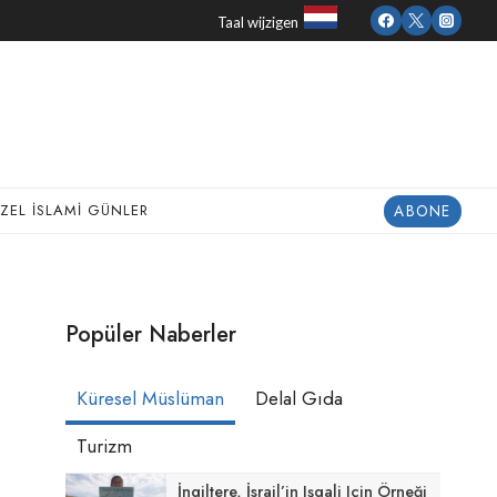
Taal wijzigen
ABONE
ZEL İSLAMI GÜNLER
Popüler Naberler
Küresel Müslüman
Delal Gıda
Turizm
İngiltere, İsrail’in Işgali Için Örneği