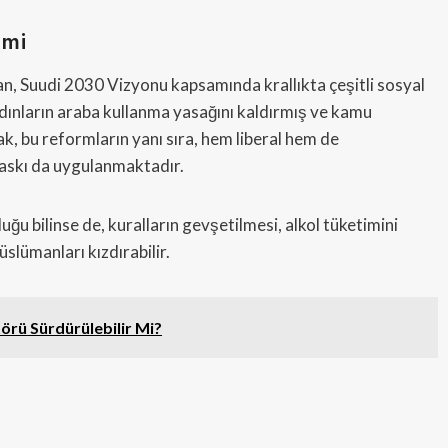
imi
, Suudi 2030 Vizyonu kapsamında krallıkta çeşitli sosyal
dınların araba kullanma yasağını kaldırmış ve kamu
ak, bu reformların yanı sıra, hem liberal hem de
baskı da uygulanmaktadır.
ğu bilinse de, kuralların gevşetilmesi, alkol tüketimini
slümanları kızdırabilir.
örü Sürdürülebilir Mi?