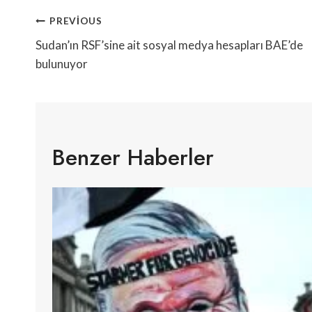
Yazı
PREVIOUS
Gezinmesi
Sudan’ın RSF’sine ait sosyal medya hesapları BAE’de
bulunuyor
Benzer Haberler