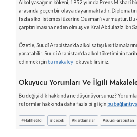
Alkol yasağının kökeni, 1952 yılında Prens Mishari b
arasında geçen bir olaya dayanmaktadır. Diplomatın e
fazla alkol istemesi üzerine Ousman’ı vurmuştur. Bu
çarptırılmasına neden olmuş ve Kral Abdulaziz Ibn S
Özetle, Suudi Arabistan’da alkol satışı kısıtlamalar
yaratabilir. Suudi Arabistan’da alkol tüketiminin tar
edinmek için
bu makaleyi
okuyabilirsiniz.
Okuyucu Yorumları Ve İlgili Makalel
Bu değişiklik hakkında ne düşünüyorsunuz? Yorumların
reformlar hakkında daha fazla bilgi için
bu bağlantıy
Post
#
Hafifletildi
#
içecek
#
kısıtlamalar
#
suudi-arabistan
Tags: