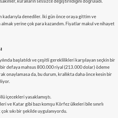
akinler, kuralların sessizce değiştirildiğini doğruladı.
kadarıyla denediler. İki gün önce oraya gittim ve
n almak yerine çok para kazandım. Fiyatlar makul ve nihayet
ı
nda başlatıldı ve çeşitli gereklilikleri karşılayan seçkin bir
a bir defaya mahsus 800.000 riyal (213.000 dolar) ödeme
ak onaylamasa da, bu durum, krallıkta daha önce kesin bir
liyor.
ollü içecekleri yasaklamıştı.
leri ve Katar gibi bazı komşu Körfez ülkeleri bile sınırlı
 çok sıkı bir şekilde uygulanıyordu.