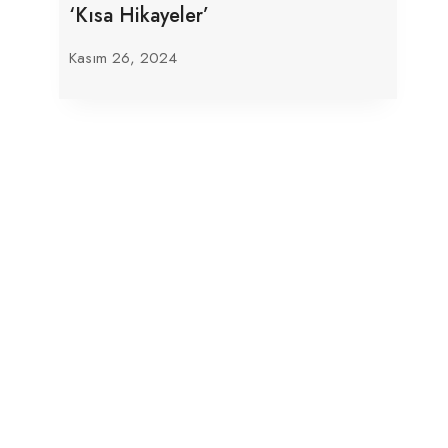
‘Kısa Hikayeler’
Kasım 26, 2024
Kashmirli Doktor, Coimbatore
Hastanesinde Din Ayrımcılığı İddia Etti
Haziran 25, 2025