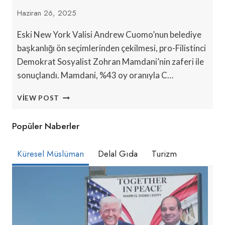
Haziran 26, 2025
Eski New York Valisi Andrew Cuomo’nun belediye
başkanlığı ön seçimlerinden çekilmesi, pro-Filistinci
Demokrat Sosyalist Zohran Mamdani’nin zaferi ile
sonuçlandı. Mamdani, %43 oy oranıyla C…
NEW
VIEW POST
YORK’TA
ZOHRAN
Popüler Naberler
MAMDANI’NIN
ZAFERI
ILE
Küresel Müslüman
Delal Gıda
Turizm
POLITIK
DEĞIŞIM
FIRSATI