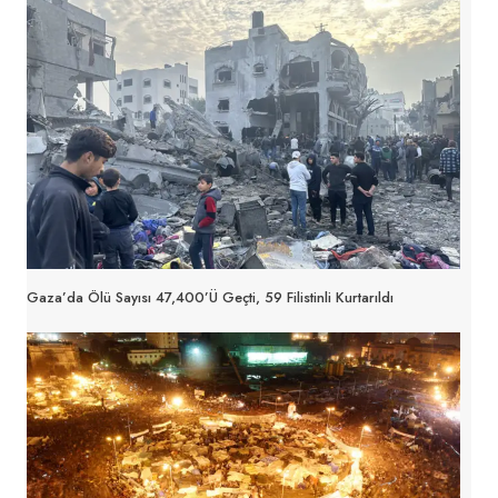
Gaza’da Ölü Sayısı 47,400’ü Geçti, 59 Filistinli Kurtarıldı