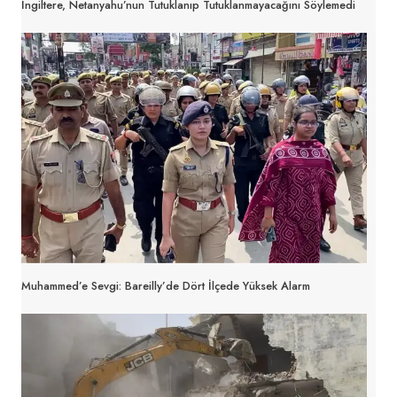
İngiltere, Netanyahu’nun Tutuklanıp Tutuklanmayacağını Söylemedi
Muhammed’e Sevgi: Bareilly’de Dört İlçede Yüksek Alarm