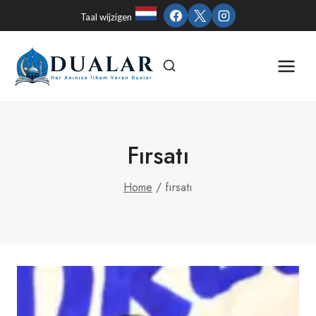
Skip
Taal wijzigen
to
content
Fırsatı
Home
/
fırsatı