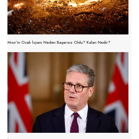
Mısır’ın Ocak İsyanı Neden Başarısız Oldu? Kalan Nedir?