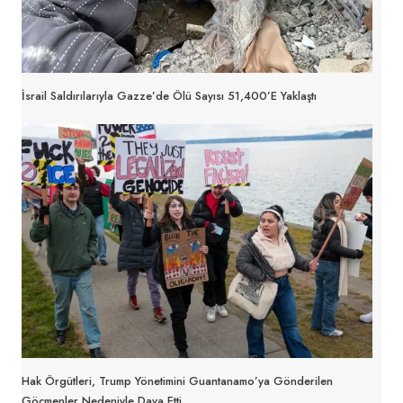
İsrail Saldırılarıyla Gazze’de Ölü Sayısı 51,400’e Yaklaştı
Hak Örgütleri, Trump Yönetimini Guantanamo’ya Gönderilen
Göçmenler Nedeniyle Dava Etti