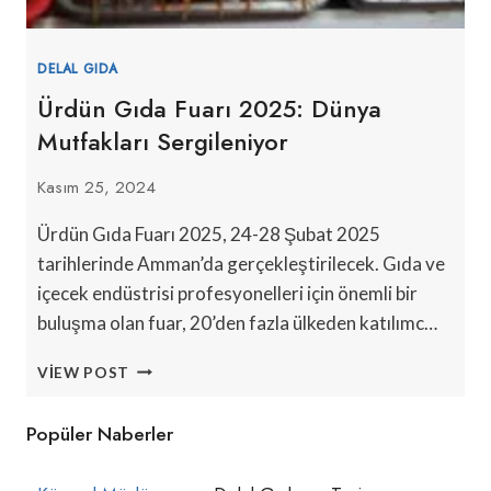
DELAL GIDA
Ürdün Gıda Fuarı 2025: Dünya
Mutfakları Sergileniyor
Kasım 25, 2024
Ürdün Gıda Fuarı 2025, 24-28 Şubat 2025
tarihlerinde Amman’da gerçekleştirilecek. Gıda ve
içecek endüstrisi profesyonelleri için önemli bir
buluşma olan fuar, 20’den fazla ülkeden katılımc…
ÜRDÜN
VIEW POST
GIDA
FUARI
Popüler Naberler
2025:
DÜNYA
MUTFAKLARI