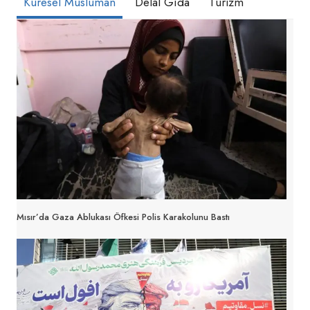
Küresel Müslüman
Delal Gıda
Turizm
SERGILENIYOR
Mısır’da Gaza Ablukası Öfkesi Polis Karakolunu Bastı