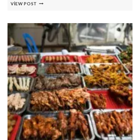
AI
VIEW POST
SUUDI
SEYAHAT
ASISTANI
LONDRA
FUARI’NDA
BÜYÜLEDI