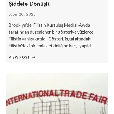
Şiddete Dönüştü
Şubat 20, 2025
Brooklyn’de, Filistin Kurtuluş Meclisi-Awda
tarafından düzenlenen bir gösteriye yüzlerce
Filistin yanlısı katıldı. Gösteri, işgal altındaki
Filistin’deki bir emlak etkinliğine karşı yapıld…
NYC
VIEW POST
GAYRIMENKUL
FUARI’NDA
FILISTIN’DE
‘ÇALINAN
TOPRAKLAR’
TARTIŞMASI
ŞIDDETE
DÖNÜŞTÜ