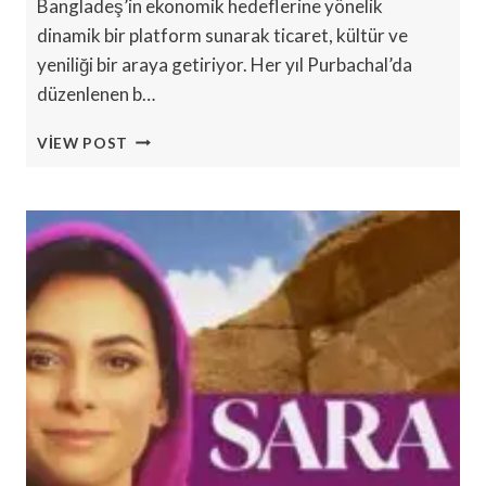
Bangladeş’in ekonomik hedeflerine yönelik
dinamik bir platform sunarak ticaret, kültür ve
yeniliği bir araya getiriyor. Her yıl Purbachal’da
düzenlenen b…
DHAKA
VIEW POST
ULUSLARARASI
TICARET
FUARI
2024
ÇARŞAMBA
AÇILIYOR