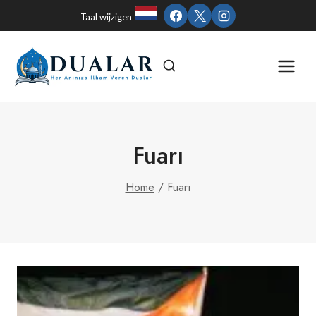
Skip
Taal wijzigen
to
content
Fuarı
Home
/
Fuarı