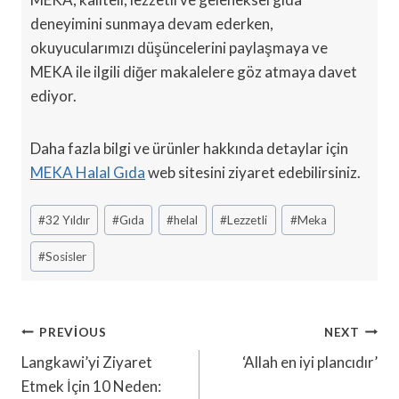
deneyimini sunmaya devam ederken,
okuyucularımızı düşüncelerini paylaşmaya ve
MEKA ile ilgili diğer makalelere göz atmaya davet
ediyor.
Daha fazla bilgi ve ürünler hakkında detaylar için
MEKA Halal Gıda
web sitesini ziyaret edebilirsiniz.
Post
#
32 Yıldır
#
Gıda
#
helal
#
Lezzetli
#
Meka
Tags:
#
Sosisler
Yazı
PREVIOUS
NEXT
Gezinmesi
Langkawi’yi Ziyaret
‘Allah en iyi plancıdır’
Etmek İçin 10 Neden: