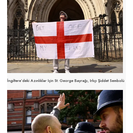
İngiltere’deki Azınlıklar Için St. George Bayrağı, Irkçı Şiddet Sembolü