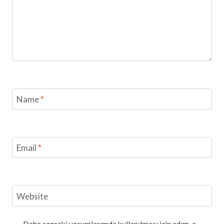
Name
*
Email
*
Website
Daha sonraki yorumlarımda kullanılması için adım, e-