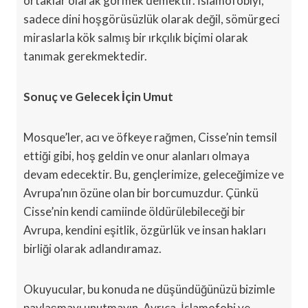
ortaklar olarak görmek demektir. İslamofobiyi,
sadece dini hoşgörüsüzlük olarak değil, sömürgeci
miraslarla kök salmış bir ırkçılık biçimi olarak
tanımak gerekmektedir.
Sonuç ve Gelecek İçin Umut
Mosque’ler, acı ve öfkeye rağmen, Cisse’nin temsil
ettiği gibi, hoş geldin ve onur alanları olmaya
devam edecektir. Bu, gençlerimize, geleceğimize ve
Avrupa’nın özüne olan bir borcumuzdur. Çünkü
Cisse’nin kendi camiinde öldürülebileceği bir
Avrupa, kendini eşitlik, özgürlük ve insan hakları
birliği olarak adlandıramaz.
Okuyucular, bu konuda ne düşündüğünüzü bizimle
paylaşmayı unutmayın. Ayrıca, İslamofobi ve