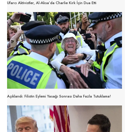
Ufarcı Aktivistler, Al-Aksa’da Charlie Kirk İçin Dua Etti
Açıklandı: Filistin Eylemi Yasağı Sonrası Daha Fazla Tutuklama!