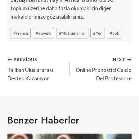
toplum üzerine daha fazla okumak için diğer
makalelerimize göz atabilirsiniz.
Post
#
Fransa
#
güvenli
#
Müslümanlar
#
Yer
#
yok
Tags:
Yazı
PREVIOUS
NEXT
Gezinmesi
Taliban Uluslararası
Online Pronostici Calcio
Destek Kazanıyor
Del Professore
Benzer Haberler