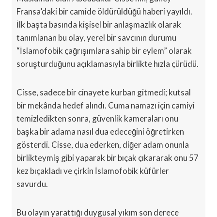
Fransa’daki bir camide öldürüldüğü haberi yayıldı.
İlk başta basında kişisel bir anlaşmazlık olarak
tanımlanan bu olay, yerel bir savcının durumu
“İslamofobik çağrışımlara sahip bir eylem” olarak
soruşturduğunu açıklamasıyla birlikte hızla çürüdü.
Cisse, sadece bir cinayete kurban gitmedi; kutsal
bir mekânda hedef alındı. Cuma namazı için camiyi
temizledikten sonra, güvenlik kameraları onu
başka bir adama nasıl dua edeceğini öğretirken
gösterdi. Cisse, dua ederken, diğer adam onunla
birlikteymiş gibi yaparak bir bıçak çıkararak onu 57
kez bıçakladı ve çirkin İslamofobik küfürler
savurdu.
Bu olayın yarattığı duygusal yıkım son derece