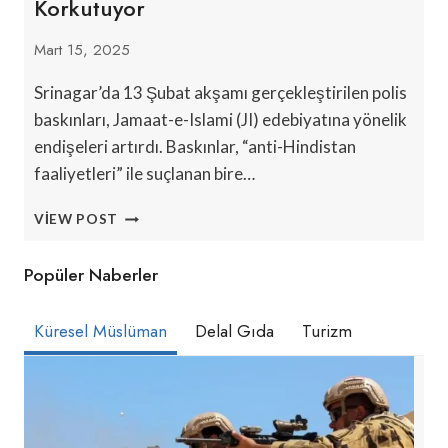
Korkutuyor
Mart 15, 2025
Srinagar’da 13 Şubat akşamı gerçekleştirilen polis
baskınları, Jamaat-e-Islami (JI) edebiyatına yönelik
endişeleri artırdı. Baskınlar, “anti-Hindistan
faaliyetleri” ile suçlanan bire…
HINDISTAN
VIEW POST
YÖNETIMINDEKI
KEŞMIR’DE
Popüler Naberler
KITAP
ELE
GEÇIRMELERI
Küresel Müslüman
Delal Gıda
Turizm
DIN
CENSURUNU
KORKUTUYOR