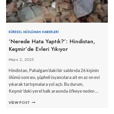
KÜRESEL MÜSLÜMAN HABERLERI
‘Nerede Hata Yaptık?’: Hindistan,
Keşmir’de Evleri Yıkıyor
Mayıs 2, 2025
Hindistan, Pahalgam’daki bir saldırıda 26 kişinin
ölümü sonrası, şüpheli isyancılara ait en az on evi
yıkarak tartışmalara yol açtı. Bu durum,
Keşmir’deki yerel halk arasında öfkeye neden …
‘NEREDE
VIEW POST
HATA
YAPTIK?’: