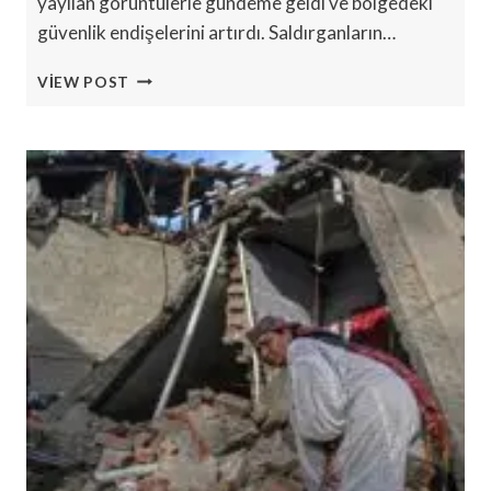
yayılan görüntülerle gündeme geldi ve bölgedeki
güvenlik endişelerini artırdı. Saldırganların…
MUSSOORIE’DE
VIEW POST
KEŞMIR
ŞALI
SATICILARINA
SALDIRI