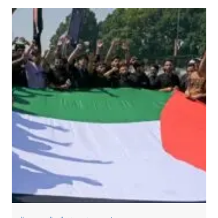
HINDISTAN,
KEŞMIR’DE
EVLERI
YIKIYOR