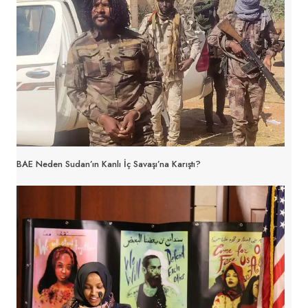
BAE Neden Sudan’ın Kanlı İç Savaşı’na Karıştı?