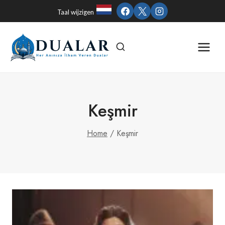
Skip
Taal wijzigen
to
content
Keşmir
Home
/
Keşmir