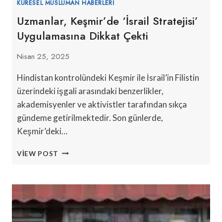
KÜRESEL MÜSLÜMAN HABERLERI
Uzmanlar, Keşmir’de ‘İsrail Stratejisi’
Uygulamasına Dikkat Çekti
Nisan 25, 2025
Hindistan kontrolündeki Keşmir ile İsrail’in Filistin
üzerindeki işgali arasındaki benzerlikler,
akademisyenler ve aktivistler tarafından sıkça
gündeme getirilmektedir. Son günlerde,
Keşmir’deki…
UZMANLAR,
VIEW POST
KEŞMIR’DE
‘İSRAIL
STRATEJISI’
UYGULAMASINA
DIKKAT
ÇEKTI