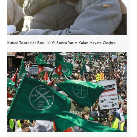
Kutsal Topraklar Beşi: İki Yıl Sonra Yarım Kalan Hayata Geçişte