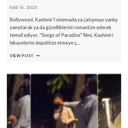
Eylül 16, 2025
Bollywood, Kashmir’i sinemada ya çatışmayı yanlış
yansıtarak ya da güzelliklerini romantize ederek
temsil ediyor. “Songs of Paradise” filmi, Kashmiri
hikayelerini depolitize etmeye ç…
‘CENNET
VIEW POST
ŞARKILARI’:
BOLLYWOOD’UN
KEŞMIR’I
SIYASETTEN
ARINDIRMA
ÇABASI