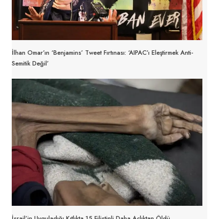
İlhan Omar’ın ‘Benjamins’ Tweet Fırtınası: ‘AIPAC’ı Eleştirmek Anti-
Semitik Değil’
İsrail’in Uyguladığı Kıtlıkta 15 Filistinli Daha Açlıktan Öldü