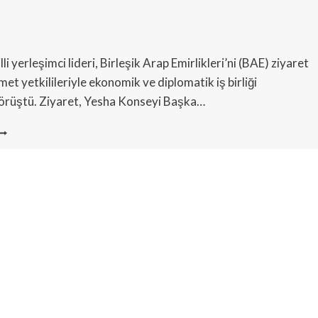
UTLAYACAK
5
lli yerleşimci lideri, Birleşik Arap Emirlikleri’ni (BAE) ziyaret
t yetkilileriyle ekonomik ve diplomatik iş birliği
 görüştü. Ziyaret, Yesha Konseyi Başka…
SRAILLI
ERLEŞIMCILER,
BU
ABI’DEKI
AE
LE
ŞBIRLIĞINI
UTLADI