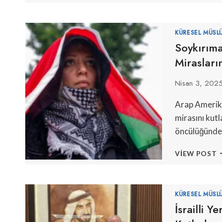
S
G
P
KÜRESEL MÜSL
K
Soykırım
Mirasları
Nisan 3, 202
Arap Amerika
mirasını kutl
öncülüğünde 
S
VIEW POST
V
N
R
A
KÜRESEL MÜSL
A
İsrailli Y
M