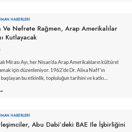
ILAHIN
ÖLGESINDE
ASKALYA
ÜMAN HABERLERI
UTLUYOR
a Ve Nefrete Rağmen, Arap Amerikalılar
nı Kutlayacak
5
lı Mirası Ayı, her Nisan’da Arap Amerikalıların kültürel
amak için düzenleniyor. 1962’de Dr. Alixa Naff’ın
başlayan bu etkinlik, topluluğun tarihini ve katkı…
OYKIRIMA
E
EFRETE
AĞMEN,
RAP
ÜMAN HABERLERI
MERIKALILAR
erleşimciler, Abu Dabi’deki BAE Ile İşbirliğini
IRASLARINI