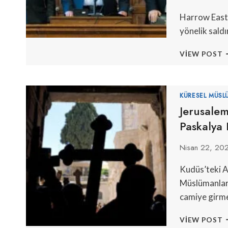
Harrow East 
yönelik saldı
İ
VIEW POST
M
P
S
Ö
KÜRESEL MÜSL
H
Jerusalem
S
Paskalya 
K
Nisan 22, 20
Kudüs’teki A
Müslümanları
camiye girme
J
VIEW POST
H