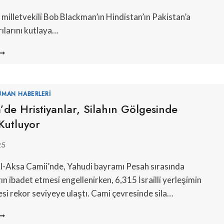
milletvekili Bob Blackman’ın Hindistan’ın Pakistan’a
rılarını kutlaya…
NGILIZ
ILLETVEKILI,
AKISTAN’DA
IVILLERI
LDÜREN
ÜMAN HABERLERI
INDISTAN
’de Hristiyanlar, Silahın Gölgesinde
ALDIRILARINI
Kutluyor
UTLADI
25
l-Aksa Camii’nde, Yahudi bayramı Pesah sırasında
n ibadet etmesi engellenirken, 6,315 İsrailli yerleşimin
si rekor seviyeye ulaştı. Cami çevresinde sila…
ERUSALEM’DE
RISTIYANLAR,