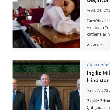
Aralık 24, 20
Gaza’daki Hri
Hristiyan Yo
kutlamaların 
K
VIEW POST
Y
G
H
H
KÜRESEL MÜSL
N
İngiliz Mi
G
Hindistan
Mayıs 7, 202
Başlık: Brit
Çatışmasına