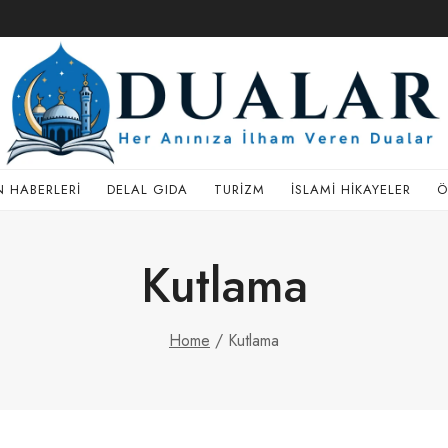
 HABERLERI
DELAL GIDA
TURIZM
İSLAMI HIKAYELER
Ö
Kutlama
Home
/
Kutlama