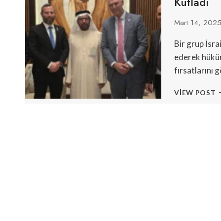
Kutladı
K
Mart 14, 202
Bir grup İsrai
ederek hüküme
fırsatlarını
İ
VIEW POST
Y
A
D
B
I
İ
K