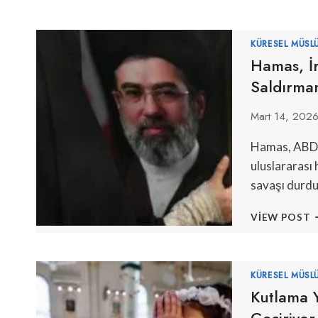
KÜRESEL MÜSL
Hamas, İr
Saldırma
Mart 14, 202
Hamas, ABD ve
uluslararası 
savaşı durdu
H
VIEW POST
İ
Y
L
K
KÜRESEL MÜSL
K
Kutlama Y
S
Geçiriyor
Ç