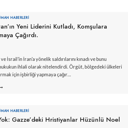
ÜMAN HABERLERI
an’ın Yeni Liderini Kutladı, Komşulara
maya Çağırdı.
6
 İsrail’in İran’a yönelik saldırılarını kınadı ve bunu
hukukun ihlali olarak nitelendirdi. Örgüt, bölgedeki ülkeleri
rmak için işbirliği yapmaya çağır…
AMAS,
RAN’IN
ENI
IDERINI
UTLADI,
ÜMAN HABERLERI
OMŞULARA
ok: Gazze’deki Hristiyanlar Hüzünlü Noel
ALDIRMAMAYA
AĞIRDI.