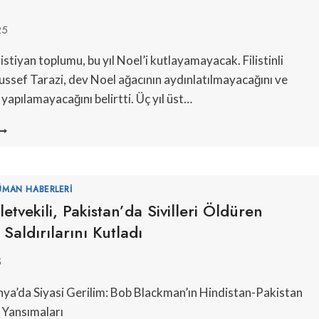
25
stiyan toplumu, bu yıl Noel’i kutlayamayacak. Filistinli
ussef Tarazi, dev Noel ağacının aydınlatılmayacağını ve
yapılamayacağını belirtti. Üç yıl üst…
UTLAMA
OK:
AZZE’DEKI
RISTIYANLAR
ÜZÜNLÜ
ÜMAN HABERLERI
OEL
lletvekili, Pakistan’da Sivilleri Öldüren
EÇIRIYOR
 Saldırılarını Kutladı
5
anya’da Siyasi Gerilim: Bob Blackman’ın Hindistan-Pakistan
 Yansımaları