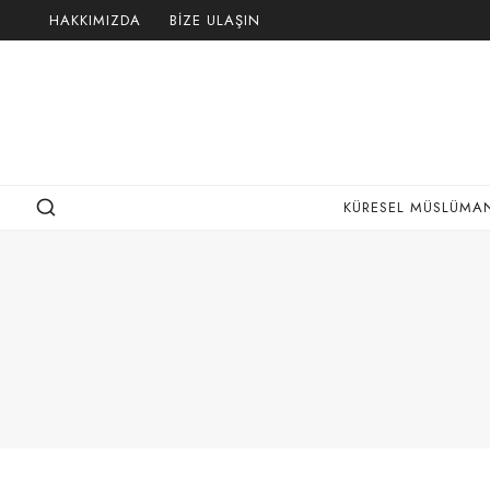
Skip
HAKKIMIZDA
BIZE ULAŞIN
to
content
KÜRESEL MÜSLÜMAN