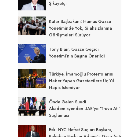
Şikayetçi
Katar Başbakanı: Hamas Gazze
Yönetiminde Yok, Silahsızlanma
Görüşmeleri Sürüyor
Tony Blair, Gazze Geçici
Yönetimi’nin Başına Önerildi
Türkiye, İmamoğlu Protestolarını
Haber Yapan Gazetecilere Üç Yıl
Hapis Istemiyor
Önde Gelen Suudi
Akademisyenden UAE’ye ‘Truva Atı’
Suçlaması
Eski NYC Nefret Suçları Başkanı,
Belediye Başkanı Adams’a Dava Açtı