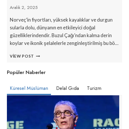
Aralık 2, 2025
Norveç’in fiyortları, yüksek kayalıklar ve durgun
sularla dolu, dünyanın en etkileyici doğal
güzelliklerindendir. Buzul Çağı’ndan kalma derin
koylar ve ikonik şelalelerle zenginleştirilmiş bu bö…
NORVEÇ’IN
VIEW POST
EN
GÜZEL
Popüler Naberler
FIYORDLARI:
MUTLAKA
DENEMENIZ
Küresel Müslüman
Delal Gıda
Turizm
GEREKEN
ROTALAR