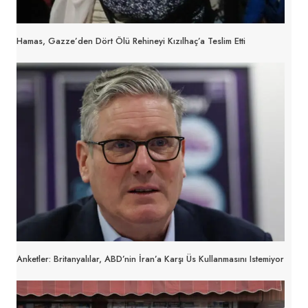
Hamas, Gazze’den Dört Ölü Rehineyi Kızılhaç’a Teslim Etti
Anketler: Britanyalılar, ABD’nin İran’a Karşı Üs Kullanmasını Istemiyor