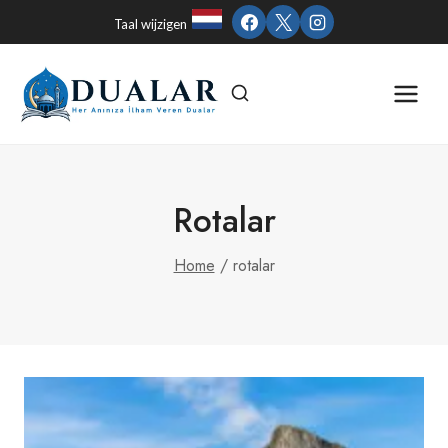
Skip
Taal wijzigen
to
content
Rotalar
Home
/
rotalar