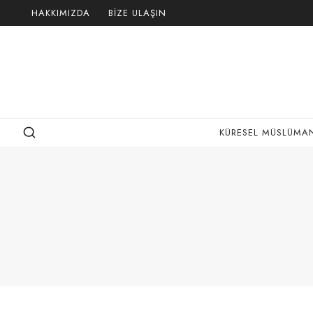
Skip
HAKKIMIZDA
BIZE ULAŞIN
to
content
KÜRESEL MÜSLÜMAN