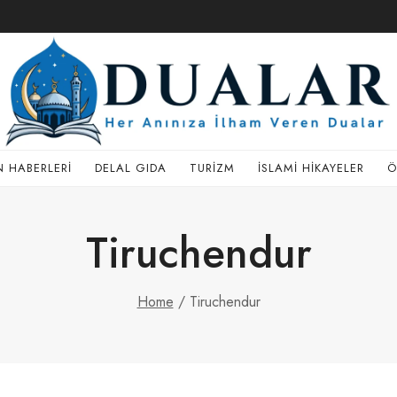
 HABERLERI
DELAL GIDA
TURIZM
İSLAMI HIKAYELER
Ö
Tiruchendur
Home
/
Tiruchendur