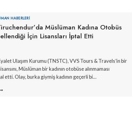
ÜMAN HABERLERI
iruchendur’da Müslüman Kadına Otobüs
ellendiği İçin Lisansları İptal Etti
5
yalet Ulaşım Kurumu (TNSTC), VVS Tours & Travels’in bir
isansını, Müslüman bir kadının otobüse alınmaması
al etti. Olay, burka giymiş kadının geçerli bi…
NSTC,
IRUCHENDUR’DA
ÜSLÜMAN
ADINA
TOBÜS
IRIŞI
NGELLENDIĞI
ÇIN