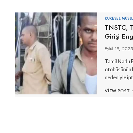
KÜRESEL MÜSL
TNSTC, T
Girişi Eng
Eylül 19, 202
Tamil Nadu E
otobüsünün l
nedeniyle ipt
T
VIEW POST
T
M
K
O
G
E
İ