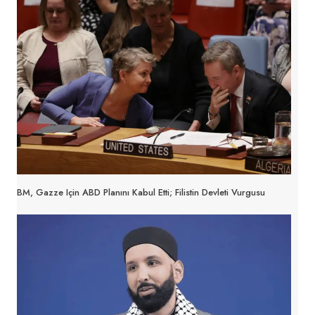
BM, Gazze Için ABD Planını Kabul Etti; Filistin Devleti Vurgusu