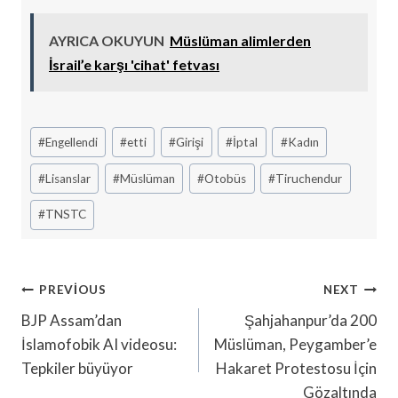
AYRICA OKUYUN
Müslüman alimlerden
İsrail’e karşı 'cihat' fetvası
Post
#
Engellendi
#
etti
#
Girişi
#
İptal
#
Kadın
Tags:
#
Lisanslar
#
Müslüman
#
Otobüs
#
Tiruchendur
#
TNSTC
Yazı
PREVIOUS
NEXT
Gezinmesi
BJP Assam’dan
Şahjahanpur’da 200
İslamofobik AI videosu:
Müslüman, Peygamber’e
Tepkiler büyüyor
Hakaret Protestosu İçin
Gözaltında