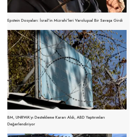
Epstein Dosyaları: İsrail’in Mizrahi’leri Varoluşsal Bir Savaşa Girdi
BM, UNRWA’yı Destekleme Kararı Aldı, ABD Yaptırımları
Değerlendiriyor