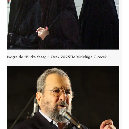
İsviçre’de “Burka Yasağı” Ocak 2025’te Yürürlüğe Girecek