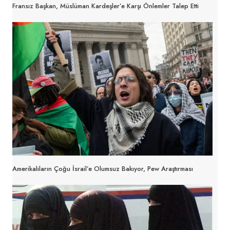
Fransız Başkan, Müslüman Kardeşler’e Karşı Önlemler Talep Etti
Amerikalıların Çoğu İsrail’e Olumsuz Bakıyor, Pew Araştırması