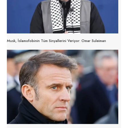
Musk, İslamofobinin Tüm Sinyallerini Veriyor: Omar Suleiman