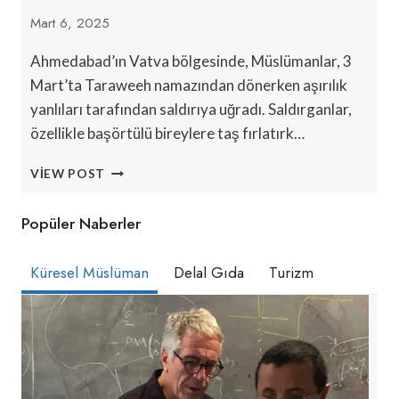
Mart 6, 2025
Ahmedabad’ın Vatva bölgesinde, Müslümanlar, 3
Mart’ta Taraweeh namazından dönerken aşırılık
yanlıları tarafından saldırıya uğradı. Saldırganlar,
özellikle başörtülü bireylere taş fırlatırk…
GUJARAT’IN
VIEW POST
VATVA’SINDA
MÜSLÜMANLAR
Popüler Naberler
SÜREKLI
TACIZ
EDILIYOR
Küresel Müslüman
Delal Gıda
Turizm