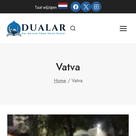
Skip
Taal wijzigen
to
content
Vatva
Home
/
Vatva