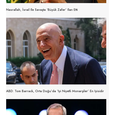
Nasrallah, İsrail Ile Savaşta ‘büyük Zafer’ Ilan Etti
ABD: Tom Barrack, Orta Doğu’da ‘iyi Niyetli Monarşiler’ En Iyisidir