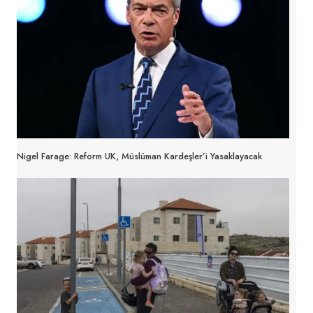
Nigel Farage: Reform UK, Müslüman Kardeşler’i Yasaklayacak