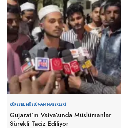
KÜRESEL MÜSLÜMAN HABERLERI
Gujarat’ın Vatva’sında Müslümanlar
Sürekli Taciz Ediliyor