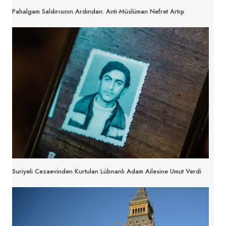
Pahalgam Saldırısının Ardından: Anti-Müslüman Nefret Artışı
Suriyeli Cezaevinden Kurtulan Lübnanlı Adam Ailesine Umut Verdi