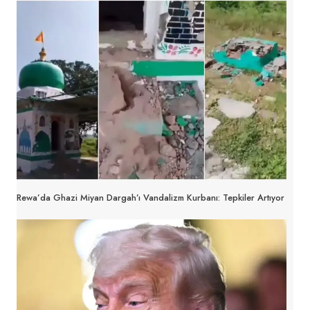
Rewa’da Ghazi Miyan Dargah’ı Vandalizm Kurbanı: Tepkiler Artıyor