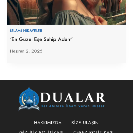
İSLAMI HIKAYELER
‘En Güzel Eşe Sahip Adam’
Haziran 2, 2025
HAKKIMIZDA
BIZE ULAŞIN
GIZLILIK POLITIKASI
ÇEREZ POLITIKASI