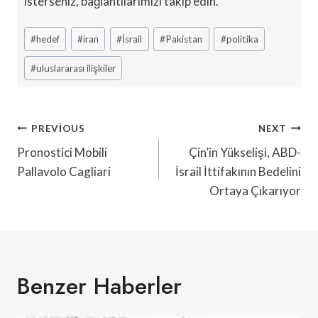
isterseniz, bağlantılarımızı takip edin.
Post
#
hedef
#
iran
#
İsrail
#
Pakistan
#
politika
Tags:
#
uluslararası ilişkiler
Yazı
PREVIOUS
NEXT
Gezinmesi
Pronostici Mobili
Çin’in Yükselişi, ABD-
Pallavolo Cagliari
İsrail İttifakının Bedelini
Ortaya Çıkarıyor
Benzer Haberler