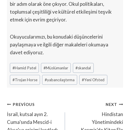
bir adım olarak öne çıkıyor. Okul politikaları,
toplumsal çeşitliliği ve kültürel etkileşimi teşvik
etmek için evrim geçiriyor.
Okuyucularımızı, bu konudaki düşüncelerini
paylaşmaya ve ilgili diğer makaleleri okumaya
davet ediyoruz.
Post
#
Hamid Patel
#
Müslümanlar
#
skandal
Tags:
#
Trojan Horse
#
yabancılaştırma
#
Yeni Ofsted
Yazı
PREVIOUS
NEXT
Gezinmesi
İsrail, kutsal ayın 2.
Hindistan
Cuma’sında Mescid-i
Yönetimindeki
Aksa’ya erişimi kısıtladı
Keşmir’de Kitap Ele