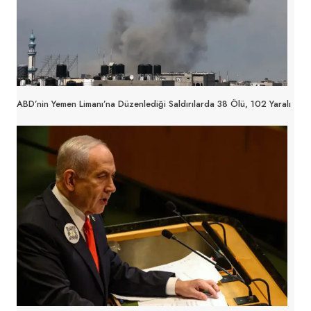
ABD’nin Yemen Limanı’na Düzenlediği Saldırılarda 38 Ölü, 102 Yaralı