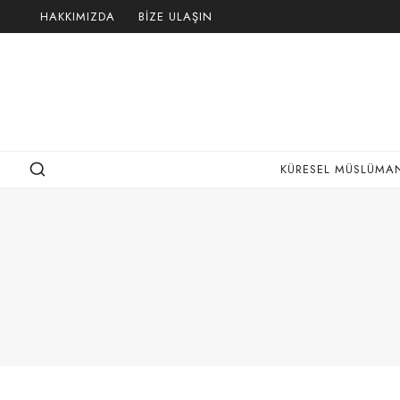
Skip
HAKKIMIZDA
BIZE ULAŞIN
to
content
KÜRESEL MÜSLÜMAN