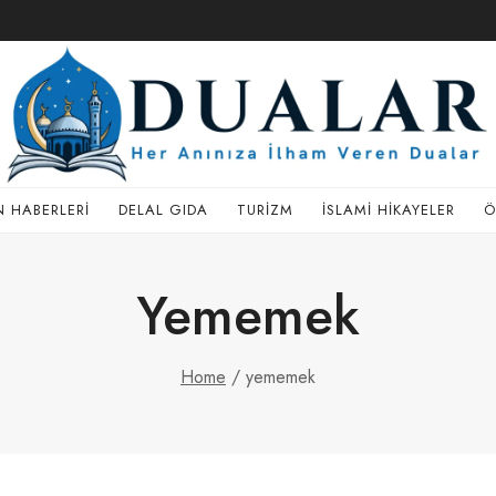
 HABERLERI
DELAL GIDA
TURIZM
İSLAMI HIKAYELER
Ö
Yememek
Home
/
yememek