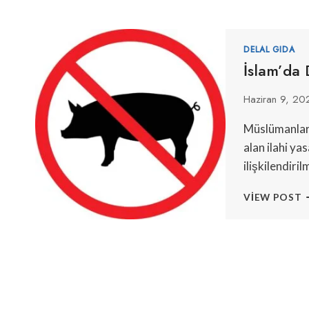
DELAL GIDA
İslam’da
Haziran 9, 20
Müslümanları
alan ilahi ya
ilişkilendiril
İ
VIEW POST
D
E
Y
8
N