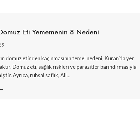
 Domuz Eti Yememenin 8 Nedeni
25
n domuz etinden kaçınmasının temel nedeni, Kuran’da yer
saktır. Domuz eti, sağlık riskleri ve parazitler barındırmasıyla
miştir. Ayrıca, ruhsal saflık, All…
SLAM’DA
OMUZ
TI
EMEMENIN
EDENI