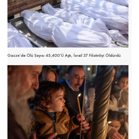
Gazze’de Ölü Sayısı 45,400’ü Aştı, İsrail 37 Filistinliyi Öldürdü