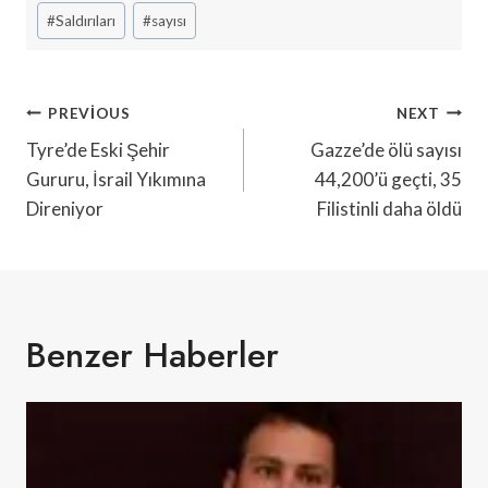
#
Saldırıları
#
sayısı
Yazı
PREVIOUS
NEXT
Gezinmesi
Tyre’de Eski Şehir
Gazze’de ölü sayısı
Gururu, İsrail Yıkımına
44,200’ü geçti, 35
Direniyor
Filistinli daha öldü
Benzer Haberler