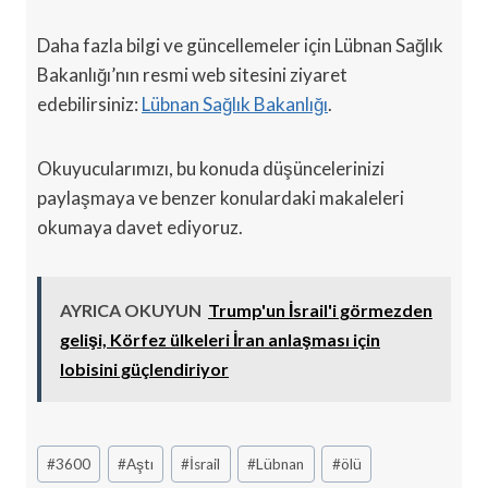
Daha fazla bilgi ve güncellemeler için Lübnan Sağlık
Bakanlığı’nın resmi web sitesini ziyaret
edebilirsiniz:
Lübnan Sağlık Bakanlığı
.
Okuyucularımızı, bu konuda düşüncelerinizi
paylaşmaya ve benzer konulardaki makaleleri
okumaya davet ediyoruz.
AYRICA OKUYUN
Trump'un İsrail'i görmezden
gelişi, Körfez ülkeleri İran anlaşması için
lobisini güçlendiriyor
Post
#
3600
#
Aştı
#
İsrail
#
Lübnan
#
ölü
Tags: