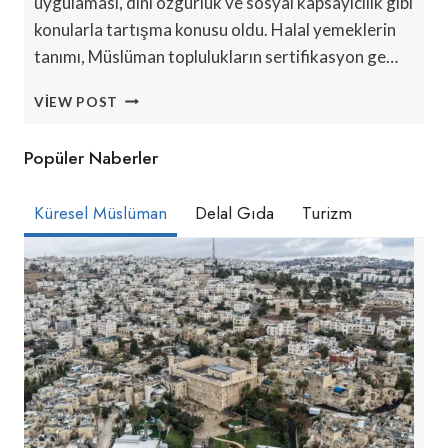
uygulaması, dini özgürlük ve sosyal kapsayıcılık gibi
konularla tartışma konusu oldu. Halal yemeklerin
tanımı, Müslüman toplulukların sertifikasyon ge…
YENI
VIEW POST
ZELANDA’DA
HELAL
Popüler Naberler
OKUL
ÖĞLE
YEMEKLERI:
Küresel Müslüman
Delal Gıda
Turizm
POLITIKA
GÖZDEN
GEÇIRILIYOR