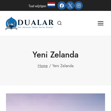
Skip
Taal wijzigen
to
content
Yeni Zelanda
Home
/
Yeni Zelanda