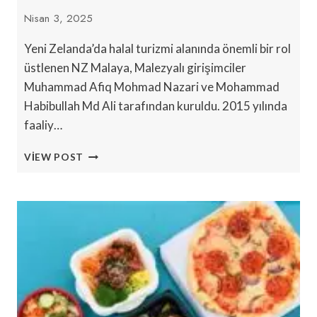
Nisan 3, 2025
Yeni Zelanda’da halal turizmi alanında önemli bir rol
üstlenen NZ Malaya, Malezyalı girişimciler
Muhammad Afiq Mohmad Nazari ve Mohammad
Habibullah Md Ali tarafından kuruldu. 2015 yılında
faaliy…
MALEZYA
VIEW POST
GIRIŞIMCILERI
YENI
ZELANDA
HELAL
TURIZMINI
GELIŞTIRIYOR