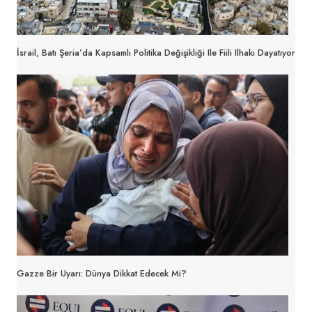
İsrail, Batı Şeria’da Kapsamlı Politika Değişikliği Ile Fiili Ilhakı Dayatıyor
Gazze Bir Uyarı: Dünya Dikkat Edecek Mi?