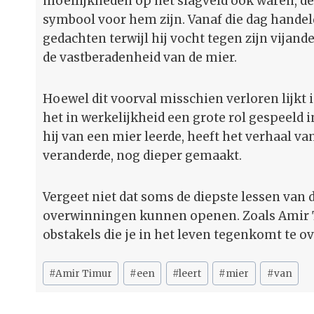
moeilijkheden op het slagveld ook waren, de
symbool voor hem zijn. Vanaf die dag handel
gedachten terwijl hij vocht tegen zijn vijande
de vastberadenheid van de mier.
Hoewel dit voorval misschien verloren lijkt i
het in werkelijkheid een grote rol gespeeld 
hij van een mier leerde, heeft het verhaal va
veranderde, nog dieper gemaakt.
Vergeet niet dat soms de diepste lessen van 
overwinningen kunnen openen. Zoals Amir Ti
obstakels die je in het leven tegenkomt te 
Bericht
#
Amir Timur
#
een
#
leert
#
mier
#
van
tags: