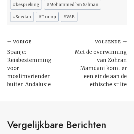
Bericht
#
bespreking
#
Mohammed bin Salman
tags:
#
Soedan
#
Trump
#
VAE
Bericht
VORIGE
VOLGENDE
Navigatie
Spanje:
Met de overwinning
Reisbestemming
van Zohran
voor
Mamdani komt er
moslimvrienden
een einde aan de
buiten Andalusië
ethische stilte
Vergelijkbare Berichten