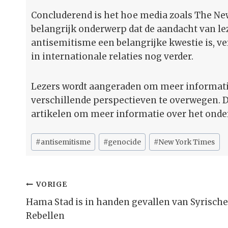
Concluderend is het hoe media zoals The Ne
belangrijk onderwerp dat de aandacht van le
antisemitisme een belangrijke kwestie is, ve
in internationale relaties nog verder.
Lezers wordt aangeraden om meer informatie
verschillende perspectieven te overwegen. D
artikelen om meer informatie over het onder
Bericht
#
antisemitisme
#
genocide
#
New York Times
tags:
Bericht
VORIGE
Navigatie
Hama Stad is in handen gevallen van Syrische
Rebellen